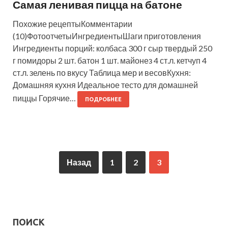
Самая ленивая пицца на батоне
Похожие рецептыКомментарии
(10)ФотоотчетыИнгредиентыШаги приготовления
Ингредиенты порций: колбаса 300 г сыр твердый 250
г помидоры 2 шт. батон 1 шт. майонез 4 ст.л. кетчуп 4
ст.л. зелень по вкусу Таблица мер и весовКухня:
Домашняя кухня Идеальное тесто для домашней
пиццы Горячие…
ПОДРОБНЕЕ
Назад
1
2
3
ПОИСК