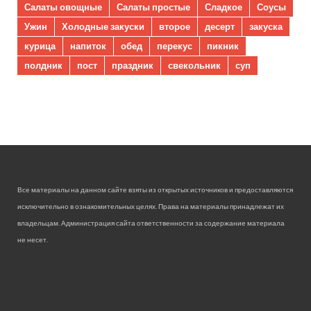
Салаты овощные
Салаты простые
Сладкое
Соусы
Ужин
Холодные закуски
второе
десерт
закуска
курица
напиток
обед
перекус
пикник
полдник
пост
праздник
свекольник
суп
Все материалы на данном сайте взяты из открытых источников и предоставляются
исключительно в ознакомительных целях. Права на материалы принадлежат их
владельцам. Администрация сайта ответственности за содержание материала
не несет.