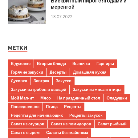
Бисквитный пирог с ягодами и
меренгой
18.07.2022
МЕТКИ
В духовке
Вторые блюда
Выпечка
Гарниры
Горячие закуски
Десерты
Домашняя кухня
Духовка
Завтрак
Закуски
Закуски из грибов и овощей
Закуски из мяса и птицы
Мой Магнит
Мясо
На праздничный стол
Оладушки
Повседневное
Птица
Рецепты
Рецепты для начинающих
Рецепты закусок
Салат из огурцов
Салат из помидоров
Салат рыбный
Салат с сыром
Салаты без майонеза