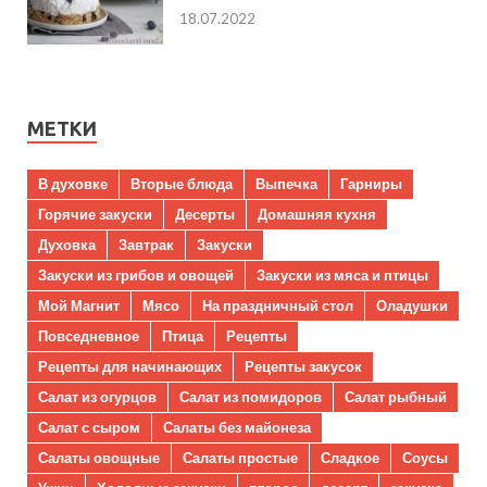
18.07.2022
МЕТКИ
В духовке
Вторые блюда
Выпечка
Гарниры
Горячие закуски
Десерты
Домашняя кухня
Духовка
Завтрак
Закуски
Закуски из грибов и овощей
Закуски из мяса и птицы
Мой Магнит
Мясо
На праздничный стол
Оладушки
Повседневное
Птица
Рецепты
Рецепты для начинающих
Рецепты закусок
Салат из огурцов
Салат из помидоров
Салат рыбный
Салат с сыром
Салаты без майонеза
Салаты овощные
Салаты простые
Сладкое
Соусы