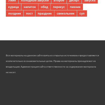
Ужин
Холодные закуски
второе
десерт
закуска
курица
напиток
обед
перекус
пикник
полдник
пост
праздник
свекольник
суп
Все материалы на данном сайте взяты из открытых источников и предоставляются
исключительно в ознакомительных целях. Права на материалы принадлежат их
владельцам. Администрация сайта ответственности за содержание материала
не несет.