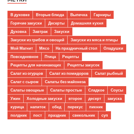
В духовке
Вторые блюда
Выпечка
Гарниры
Горячие закуски
Десерты
Домашняя кухня
Духовка
Завтрак
Закуски
Закуски из грибов и овощей
Закуски из мяса и птицы
Мой Магнит
Мясо
На праздничный стол
Оладушки
Повседневное
Птица
Рецепты
Рецепты для начинающих
Рецепты закусок
Салат из огурцов
Салат из помидоров
Салат рыбный
Салат с сыром
Салаты без майонеза
Салаты овощные
Салаты простые
Сладкое
Соусы
Ужин
Холодные закуски
второе
десерт
закуска
курица
напиток
обед
перекус
пикник
полдник
пост
праздник
свекольник
суп