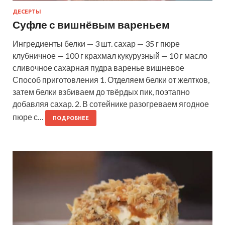
ДЕСЕРТЫ
Суфле с вишнёвым вареньем
Ингредиенты белки — 3 шт. сахар — 35 г пюре
клубничное — 100 г крахмал кукурузный — 10 г масло
сливочное сахарная пудра варенье вишневое
Способ приготовления 1. Отделяем белки от желтков,
затем белки взбиваем до твёрдых пик, поэтапно
добавляя сахар. 2. В сотейнике разогреваем ягодное
пюре с…
ПОДРОБНЕЕ