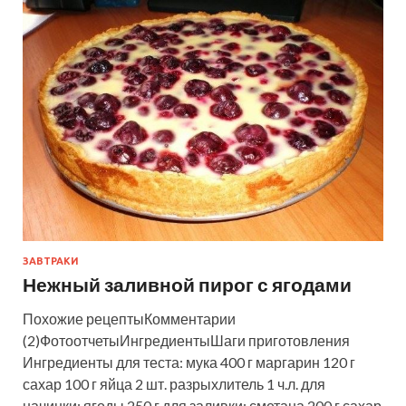
ЗАВТРАКИ
Нежный заливной пирог с ягодами
Похожие рецептыКомментарии
(2)ФотоотчетыИнгредиентыШаги приготовления
Ингредиенты для теста: мука 400 г маргарин 120 г
сахар 100 г яйца 2 шт. разрыхлитель 1 ч.л. для
начинки: ягоды 250 г для заливки: сметана 200 г сахар