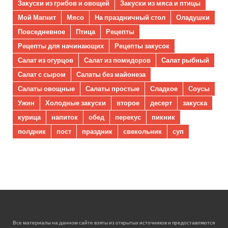
Закуски из грибов и овощей
Закуски из мяса и птицы
Мой Магнит
Мясо
На праздничный стол
Оладушки
Повседневное
Птица
Рецепты
Рецепты для начинающих
Рецепты закусок
Салат из огурцов
Салат из помидоров
Салат рыбный
Салат с сыром
Салаты без майонеза
Салаты овощные
Салаты простые
Сладкое
Соусы
Ужин
Холодные закуски
второе
десерт
закуска
курица
напиток
обед
перекус
пикник
полдник
пост
праздник
свекольник
суп
Все материалы на данном сайте взяты из открытых источников и предоставляются