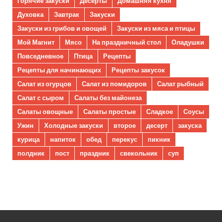
Горячие закуски
Десерты
Домашняя кухня
Духовка
Завтрак
Закуски
Закуски из грибов и овощей
Закуски из мяса и птицы
Мой Магнит
Мясо
На праздничный стол
Оладушки
Повседневное
Птица
Рецепты
Рецепты для начинающих
Рецепты закусок
Салат из огурцов
Салат из помидоров
Салат рыбный
Салат с сыром
Салаты без майонеза
Салаты овощные
Салаты простые
Сладкое
Соусы
Ужин
Холодные закуски
второе
десерт
закуска
курица
напиток
обед
перекус
пикник
полдник
пост
праздник
свекольник
суп