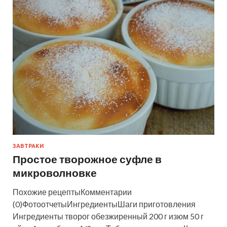
ЗАВТРАКИ
Простое творожное суфле в
микроволновке
Похожие рецептыКомментарии
(0)ФотоотчетыИнгредиентыШаги приготовления
Ингредиенты творог обезжиренный 200 г изюм 50 г