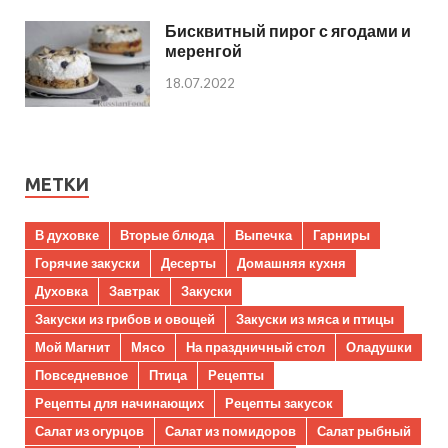
Бисквитный пирог с ягодами и
меренгой
18.07.2022
МЕТКИ
В духовке
Вторые блюда
Выпечка
Гарниры
Горячие закуски
Десерты
Домашняя кухня
Духовка
Завтрак
Закуски
Закуски из грибов и овощей
Закуски из мяса и птицы
Мой Магнит
Мясо
На праздничный стол
Оладушки
Повседневное
Птица
Рецепты
Рецепты для начинающих
Рецепты закусок
Салат из огурцов
Салат из помидоров
Салат рыбный