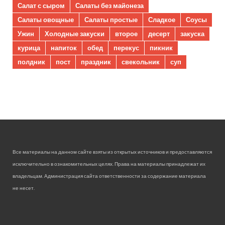
Салат с сыром
Салаты без майонеза
Салаты овощные
Салаты простые
Сладкое
Соусы
Ужин
Холодные закуски
второе
десерт
закуска
курица
напиток
обед
перекус
пикник
полдник
пост
праздник
свекольник
суп
Все материалы на данном сайте взяты из открытых источников и предоставляются
исключительно в ознакомительных целях. Права на материалы принадлежат их
владельцам. Администрация сайта ответственности за содержание материала
не несет.