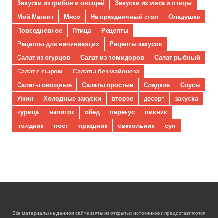
Закуски из грибов и овощей
Закуски из мяса и птицы
Мой Магнит
Мясо
На праздничный стол
Оладушки
Повседневное
Птица
Рецепты
Рецепты для начинающих
Рецепты закусок
Салат из огурцов
Салат из помидоров
Салат рыбный
Салат с сыром
Салаты без майонеза
Салаты овощные
Салаты простые
Сладкое
Соусы
Ужин
Холодные закуски
второе
десерт
закуска
курица
напиток
обед
перекус
пикник
полдник
пост
праздник
свекольник
суп
Все материалы на данном сайте взяты из открытых источников и предоставляются