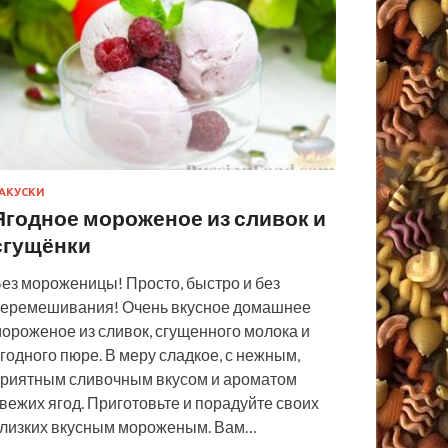
АКУСКИ
Ягодное мороженое из сливок и
сгущёнки
ез мороженицы! Просто, быстро и без
еремешивания! Очень вкусное домашнее
ороженое из сливок, сгущенного молока и
годного пюре. В меру сладкое, с нежным,
риятным сливочным вкусом и ароматом
вежих ягод. Приготовьте и порадуйте своих
лизких вкусным мороженым. Вам…