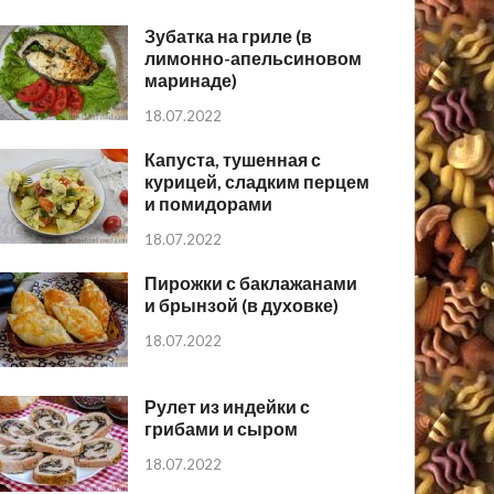
Зубатка на гриле (в
лимонно-апельсиновом
маринаде)
18.07.2022
Капуста, тушенная с
курицей, сладким перцем
и помидорами
18.07.2022
Пирожки с баклажанами
и брынзой (в духовке)
18.07.2022
Рулет из индейки с
грибами и сыром
18.07.2022