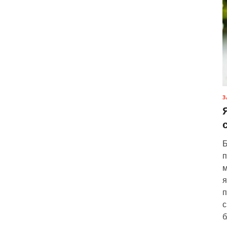
З
Б
п
м
я
п
с
б