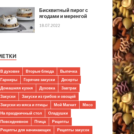
Бисквитный пирог с
ягодами и меренгой
18.07.2022
МЕТКИ
В духовке
Вторые блюда
Выпечка
Гарниры
Горячие закуски
Десерты
Домашняя кухня
Духовка
Завтрак
Закуски
Закуски из грибов и овощей
Закуски из мяса и птицы
Мой Магнит
Мясо
На праздничный стол
Оладушки
Повседневное
Птица
Рецепты
Рецепты для начинающих
Рецепты закусок