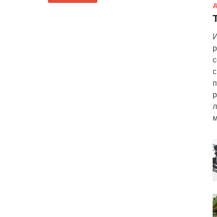
Д
И
р
с
с
п
р
л
м