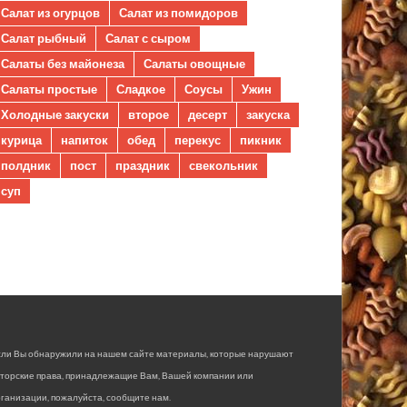
Салат из огурцов
Салат из помидоров
Салат рыбный
Салат с сыром
Салаты без майонеза
Салаты овощные
Салаты простые
Сладкое
Соусы
Ужин
Холодные закуски
второе
десерт
закуска
курица
напиток
обед
перекус
пикник
полдник
пост
праздник
свекольник
суп
сли Вы обнаружили на нашем сайте материалы, которые нарушают
вторские права, принадлежащие Вам, Вашей компании или
ганизации, пожалуйста, сообщите нам.