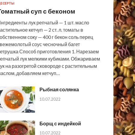
ЕСЕРТЫ
Томатный суп с беконом
нгредиенты лук репчатый — 1 шт. масло
астительное кетчуп — 2 ст. л. томаты в
обственном соку — 400 г бекон соль перец
вежемолотый соус чесночный багет
етрушка Способ приготовления 1. Нарезаем
епчатый лук мелкими кубиками. Обжариваем
ук на разогретой сковороде с растительным
аслом, добавляем кетчуп…
Рыбная солянка
10.07.2022
Борщ с индейкой
10.07.2022