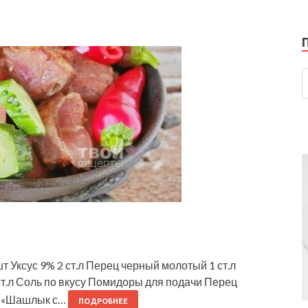
т Уксус 9% 2 ст.л Перец черный молотый 1 ст.л
ст.л Соль по вкусу Помидоры для подачи Перец
ть «Шашлык с…
ПОДРОБНЕЕ