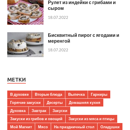
Рулет из индейки с грибами и
сыром
18.07.2022
Бисквитный пирог с ягодами и
меренгой
18.07.2022
МЕТКИ
В духовке
Вторые блюда
Выпечка
Гарниры
Горячие закуски
Десерты
Домашняя кухня
Духовка
Завтрак
Закуски
Закуски из грибов и овощей
Закуски из мяса и птицы
Мой Магнит
Мясо
На праздничный стол
Оладушки