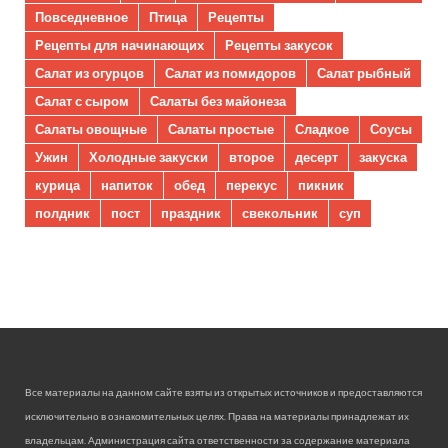
Повседневное
Птица
Рецепты
Рецепты для начинающих
Рецепты закусок
Салат из огурцов
Салат из помидоров
Салат рыбный
Салат с сыром
Салаты без майонеза
Салаты овощные
Салаты простые
Сладкое
Соусы
Ужин
Холодные закуски
второе
десерт
закуска
курица
напиток
обед
перекус
пикник
полдник
пост
праздник
свекольник
суп
Все материалы на данном сайте взяты из открытых источников и предоставляются
исключительно в ознакомительных целях. Права на материалы принадлежат их
владельцам. Администрация сайта ответственности за содержание материала