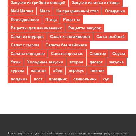
Закуски из грибов и овощей
Закуски из мяса и птицы
Мой Магнит
Мясо
На праздничный стол
Оладушки
Повседневное
Птица
Рецепты
Рецепты для начинающих
Рецепты закусок
Салат из огурцов
Салат из помидоров
Салат рыбный
Салат с сыром
Салаты без майонеза
Салаты овощные
Салаты простые
Сладкое
Соусы
Ужин
Холодные закуски
второе
десерт
закуска
курица
напиток
обед
перекус
пикник
полдник
пост
праздник
свекольник
суп
Все материалы на данном сайте взяты из открытых источников и предоставляются