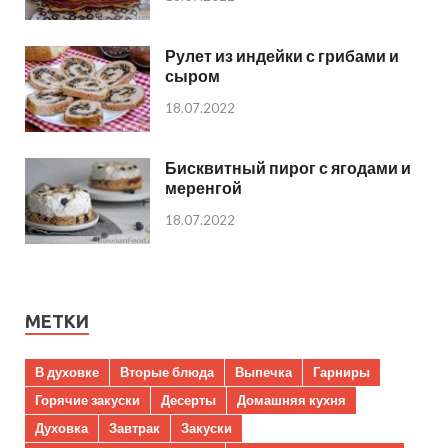
Рулет из индейки с грибами и
сыром
18.07.2022
Бисквитный пирог с ягодами и
меренгой
18.07.2022
МЕТКИ
В духовке
Вторые блюда
Выпечка
Гарниры
Горячие закуски
Десерты
Домашняя кухня
Духовка
Завтрак
Закуски