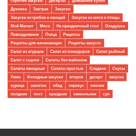
Горячие закуски
Десерты
Домашняя кухня
Духовка
Завтрак
Закуски
Закуски из грибов и овощей
Закуски из мяса и птицы
Мой Магнит
Мясо
На праздничный стол
Оладушки
Повседневное
Птица
Рецепты
Рецепты для начинающих
Рецепты закусок
Салат из огурцов
Салат из помидоров
Салат рыбный
Салат с сыром
Салаты без майонеза
Салаты овощные
Салаты простые
Сладкое
Соусы
Ужин
Холодные закуски
второе
десерт
закуска
курица
напиток
обед
перекус
пикник
полдник
пост
праздник
свекольник
суп