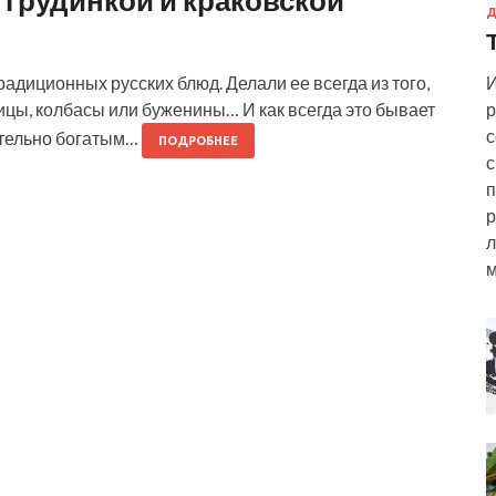
 грудинкой и краковской
Д
адиционных русских блюд. Делали ее всегда из того,
И
птицы, колбасы или буженины… И как всегда это бывает
р
с
ительно богатым…
ПОДРОБНЕЕ
с
п
р
л
м