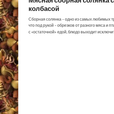
Мясная сборная солянка с
колбасой
Сборная солянка – одно из самых любимых тр
что под рукой – обрезков от разного мяса и 
с «остаточной» едой, блюдо выходит исключ