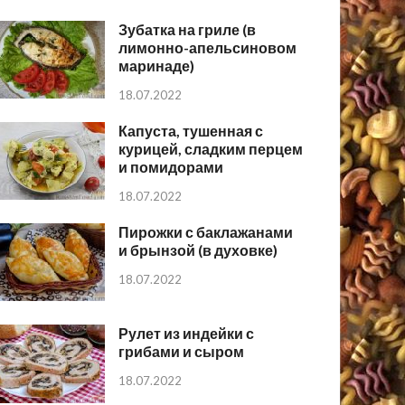
Зубатка на гриле (в
лимонно-апельсиновом
маринаде)
18.07.2022
Капуста, тушенная с
курицей, сладким перцем
и помидорами
18.07.2022
Пирожки с баклажанами
и брынзой (в духовке)
18.07.2022
Рулет из индейки с
грибами и сыром
18.07.2022