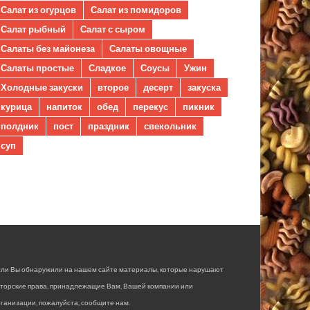
Салат из огурцов
Салат из помидоров
Салат рыбный
Салат с сыром
Салаты без майонеза
Салаты овощные
Салаты простые
Сладкое
Соусы
Ужин
Холодные закуски
второе
десерт
закуска
курица
напиток
обед
перекус
пикник
полдник
пост
праздник
свекольник
суп
сли Вы обнаружили на нашем сайте материалы, которые нарушают
вторские права, принадлежащие Вам, Вашей компании или
ганизации, пожалуйста, сообщите нам.