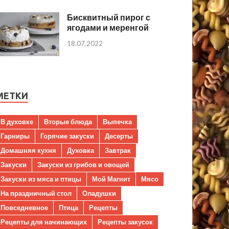
Бисквитный пирог с
ягодами и меренгой
18.07.2022
МЕТКИ
В духовке
Вторые блюда
Выпечка
Гарниры
Горячие закуски
Десерты
Домашняя кухня
Духовка
Завтрак
Закуски
Закуски из грибов и овощей
Закуски из мяса и птицы
Мой Магнит
Мясо
На праздничный стол
Оладушки
Повседневное
Птица
Рецепты
Рецепты для начинающих
Рецепты закусок