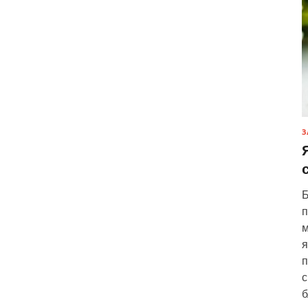
З
Б
п
м
я
п
с
б