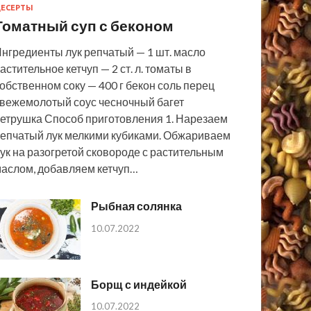
ЕСЕРТЫ
Томатный суп с беконом
нгредиенты лук репчатый — 1 шт. масло
астительное кетчуп — 2 ст. л. томаты в
обственном соку — 400 г бекон соль перец
вежемолотый соус чесночный багет
етрушка Способ приготовления 1. Нарезаем
епчатый лук мелкими кубиками. Обжариваем
ук на разогретой сковороде с растительным
аслом, добавляем кетчуп…
Рыбная солянка
10.07.2022
Борщ с индейкой
10.07.2022