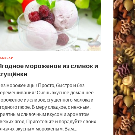
АКУСКИ
Ягодное мороженое из сливок и
сгущёнки
ез мороженицы! Просто, быстро и без
еремешивания! Очень вкусное домашнее
ороженое из сливок, сгущенного молока и
годного пюре. В меру сладкое, с нежным,
риятным сливочным вкусом и ароматом
вежих ягод. Приготовьте и порадуйте своих
лизких вкусным мороженым. Вам…