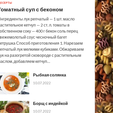
ЕСЕРТЫ
Томатный суп с беконом
нгредиенты лук репчатый — 1 шт. масло
астительное кетчуп — 2 ст. л. томаты в
обственном соку — 400 г бекон соль перец
вежемолотый соус чесночный багет
етрушка Способ приготовления 1. Нарезаем
епчатый лук мелкими кубиками. Обжариваем
ук на разогретой сковороде с растительным
аслом, добавляем кетчуп…
Рыбная солянка
10.07.2022
Борщ с индейкой
10.07.2022