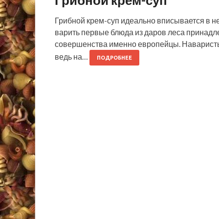
Грибной крем-суп
Грибной крем-суп идеально вписывается в 
варить первые блюда из даров леса принадле
совершенства именно европейцы. Наваристые
ведь на…
ПОДРОБНЕЕ