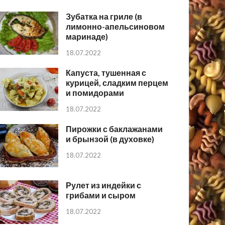
Зубатка на гриле (в
лимонно-апельсиновом
маринаде)
18.07.2022
Капуста, тушенная с
курицей, сладким перцем
и помидорами
18.07.2022
Пирожки с баклажанами
и брынзой (в духовке)
18.07.2022
Рулет из индейки с
грибами и сыром
18.07.2022