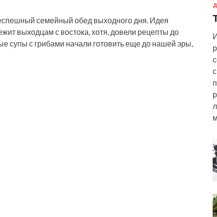
Д
неспешный семейный обед выходного дня. Идея
жит выходцам с востока, хотя, довели рецепты до
И
 супы с грибами начали готовить еще до нашей эры,
р
с
с
п
р
л
м