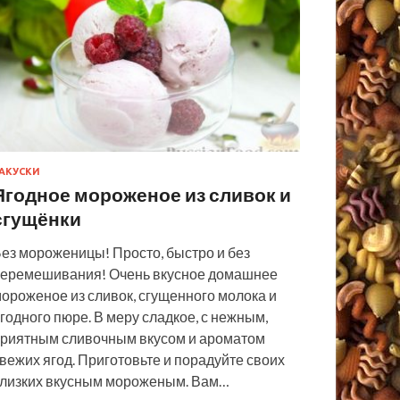
АКУСКИ
Ягодное мороженое из сливок и
сгущёнки
ез мороженицы! Просто, быстро и без
еремешивания! Очень вкусное домашнее
ороженое из сливок, сгущенного молока и
годного пюре. В меру сладкое, с нежным,
риятным сливочным вкусом и ароматом
вежих ягод. Приготовьте и порадуйте своих
лизких вкусным мороженым. Вам…