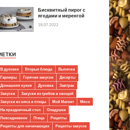
Бисквитный пирог с
ягодами и меренгой
18.07.2022
МЕТКИ
В духовке
Вторые блюда
Выпечка
Гарниры
Горячие закуски
Десерты
Домашняя кухня
Духовка
Завтрак
Закуски
Закуски из грибов и овощей
Закуски из мяса и птицы
Мой Магнит
Мясо
На праздничный стол
Оладушки
Повседневное
Птица
Рецепты
Рецепты для начинающих
Рецепты закусок