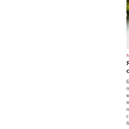
З
Б
п
м
я
п
с
б