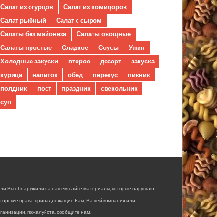
Салат из огурцов
Салат из помидоров
Салат рыбный
Салат с сыром
Салаты без майонеза
Салаты овощные
Салаты простые
Сладкое
Соусы
Ужин
Холодные закуски
второе
десерт
закуска
курица
напиток
обед
перекус
пикник
полдник
пост
праздник
свекольник
суп
сли Вы обнаружили на нашем сайте материалы, которые нарушают
вторские права, принадлежащие Вам, Вашей компании или
ганизации, пожалуйста, сообщите нам.