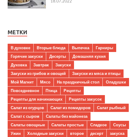
18.07.2022
МЕТКИ
В духовке
Вторые блюда
Выпечка
Гарниры
Горячие закуски
Десерты
Домашняя кухня
Духовка
Завтрак
Закуски
Закуски из грибов и овощей
Закуски из мяса и птицы
Мой Магнит
Мясо
На праздничный стол
Оладушки
Повседневное
Птица
Рецепты
Рецепты для начинающих
Рецепты закусок
Салат из огурцов
Салат из помидоров
Салат рыбный
Салат с сыром
Салаты без майонеза
Салаты овощные
Салаты простые
Сладкое
Соусы
Ужин
Холодные закуски
второе
десерт
закуска