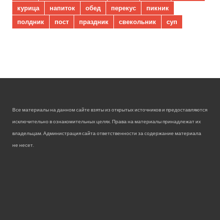
курица
напиток
обед
перекус
пикник
полдник
пост
праздник
свекольник
суп
Все материалы на данном сайте взяты из открытых источников и предоставляются
исключительно в ознакомительных целях. Права на материалы принадлежат их
владельцам. Администрация сайта ответственности за содержание материала
не несет.