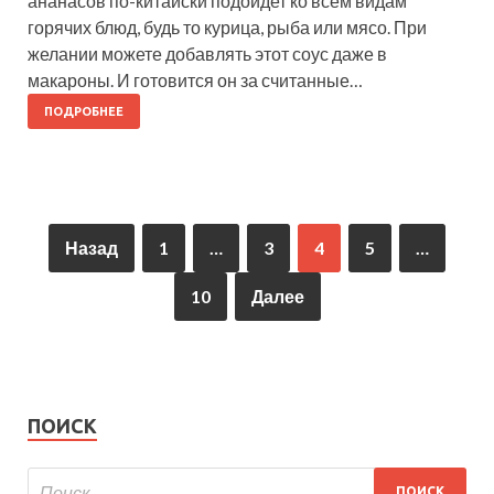
ананасов по-китайски подойдет ко всем видам
горячих блюд, будь то курица, рыба или мясо. При
желании можете добавлять этот соус даже в
макароны. И готовится он за считанные…
ПОДРОБНЕЕ
Назад
1
…
3
4
5
…
10
Далее
ПОИСК