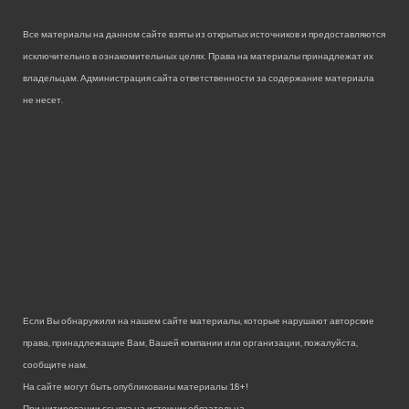
Все материалы на данном сайте взяты из открытых источников и предоставляются
исключительно в ознакомительных целях. Права на материалы принадлежат их
владельцам. Администрация сайта ответственности за содержание материала
не несет.
Если Вы обнаружили на нашем сайте материалы, которые нарушают авторские
права, принадлежащие Вам, Вашей компании или организации, пожалуйста,
сообщите нам.
На сайте могут быть опубликованы материалы 18+!
При цитировании ссылка на источник обязательна.