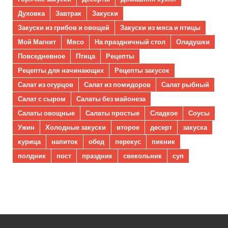
Духовка
Завтрак
Закуски
Закуски из грибов и овощей
Закуски из мяса и птицы
Мой Магнит
Мясо
На праздничный стол
Оладушки
Повседневное
Птица
Рецепты
Рецепты для начинающих
Рецепты закусок
Салат из огурцов
Салат из помидоров
Салат рыбный
Салат с сыром
Салаты без майонеза
Салаты овощные
Салаты простые
Сладкое
Соусы
Ужин
Холодные закуски
второе
десерт
закуска
курица
напиток
обед
перекус
пикник
полдник
пост
праздник
свекольник
суп