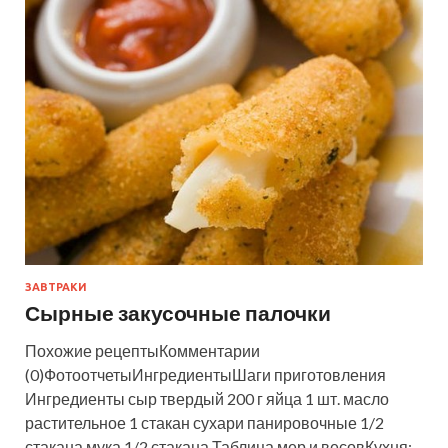
ЗАВТРАКИ
Сырные закусочные палочки
Похожие рецептыКомментарии
(0)ФотоотчетыИнгредиентыШаги приготовления
Ингредиенты сыр твердый 200 г яйца 1 шт. масло
растительное 1 стакан сухари панировочные 1/2
стакана мука 1/2 стакана Таблица мер и весовКухня: