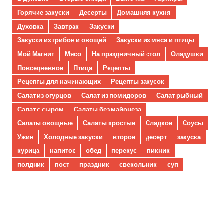
Горячие закуски
Десерты
Домашняя кухня
Духовка
Завтрак
Закуски
Закуски из грибов и овощей
Закуски из мяса и птицы
Мой Магнит
Мясо
На праздничный стол
Оладушки
Повседневное
Птица
Рецепты
Рецепты для начинающих
Рецепты закусок
Салат из огурцов
Салат из помидоров
Салат рыбный
Салат с сыром
Салаты без майонеза
Салаты овощные
Салаты простые
Сладкое
Соусы
Ужин
Холодные закуски
второе
десерт
закуска
курица
напиток
обед
перекус
пикник
полдник
пост
праздник
свекольник
суп