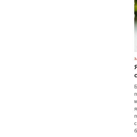
З
Б
п
м
я
п
с
б