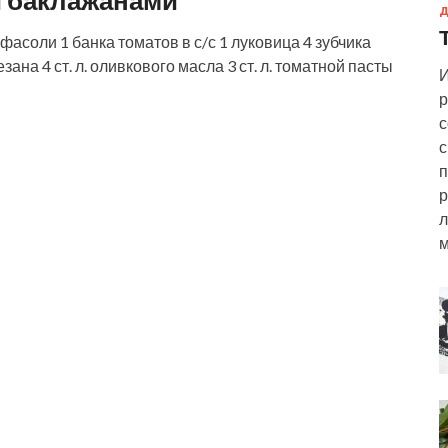
и баклажанами
Д
соли 1 банка томатов в с/с 1 луковица 4 зубчика
зана 4 ст. л. оливкового масла 3 ст. л. томатной пасты
И
р
с
с
п
р
л
м