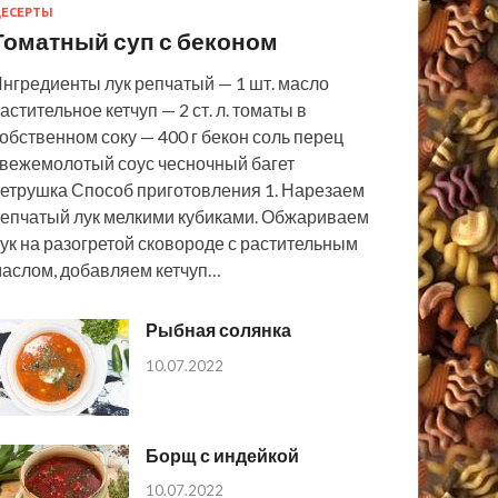
ЕСЕРТЫ
Томатный суп с беконом
нгредиенты лук репчатый — 1 шт. масло
астительное кетчуп — 2 ст. л. томаты в
обственном соку — 400 г бекон соль перец
вежемолотый соус чесночный багет
етрушка Способ приготовления 1. Нарезаем
епчатый лук мелкими кубиками. Обжариваем
ук на разогретой сковороде с растительным
аслом, добавляем кетчуп…
Рыбная солянка
10.07.2022
Борщ с индейкой
10.07.2022