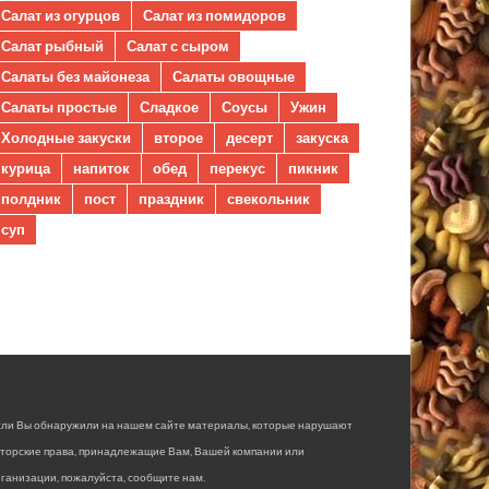
Салат из огурцов
Салат из помидоров
Салат рыбный
Салат с сыром
Салаты без майонеза
Салаты овощные
Салаты простые
Сладкое
Соусы
Ужин
Холодные закуски
второе
десерт
закуска
курица
напиток
обед
перекус
пикник
полдник
пост
праздник
свекольник
суп
сли Вы обнаружили на нашем сайте материалы, которые нарушают
вторские права, принадлежащие Вам, Вашей компании или
ганизации, пожалуйста, сообщите нам.