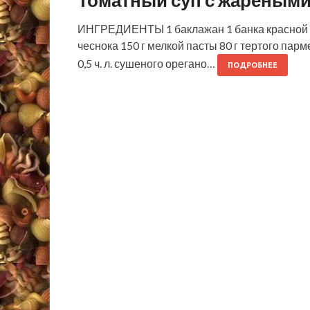
Томатный суп с жареным
ИНГРЕДИЕНТЫ 1 баклажан 1 банка красной фа
чеснока 150 г мелкой пасты 80 г тертого парме
0,5 ч. л. сушеного орегано…
ПОДРОБНЕЕ