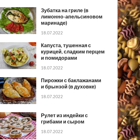
Зубатка на гриле (в
лимонно-апельсиновом
маринаде)
18.07.2022
Капуста, тушенная с
курицей, сладким перцем
и помидорами
18.07.2022
Пирожки с баклажанами
и брынзой (в духовке)
18.07.2022
Рулет из индейки с
грибами и сыром
18.07.2022