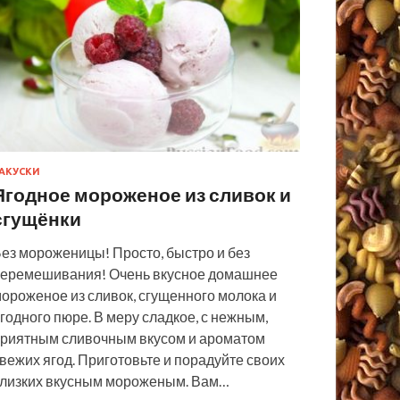
АКУСКИ
Ягодное мороженое из сливок и
сгущёнки
ез мороженицы! Просто, быстро и без
еремешивания! Очень вкусное домашнее
ороженое из сливок, сгущенного молока и
годного пюре. В меру сладкое, с нежным,
риятным сливочным вкусом и ароматом
вежих ягод. Приготовьте и порадуйте своих
лизких вкусным мороженым. Вам…