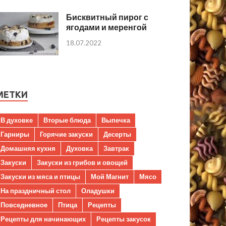
Бисквитный пирог с
ягодами и меренгой
18.07.2022
МЕТКИ
В духовке
Вторые блюда
Выпечка
Гарниры
Горячие закуски
Десерты
Домашняя кухня
Духовка
Завтрак
Закуски
Закуски из грибов и овощей
Закуски из мяса и птицы
Мой Магнит
Мясо
На праздничный стол
Оладушки
Повседневное
Птица
Рецепты
Рецепты для начинающих
Рецепты закусок