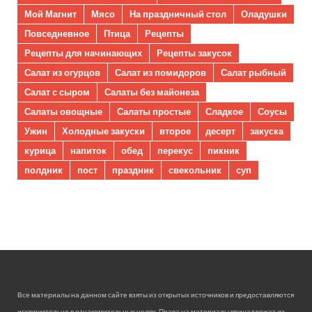
Мой Магнит
Мясо
На праздничный стол
Оладушки
Повседневное
Птица
Рецепты
Рецепты для начинающих
Рецепты закусок
Салат из огурцов
Салат из помидоров
Салат рыбный
Салат с сыром
Салаты без майонеза
Салаты овощные
Салаты простые
Сладкое
Соусы
Ужин
Холодные закуски
второе
десерт
закуска
курица
напиток
обед
перекус
пикник
полдник
пост
праздник
свекольник
суп
Все материалы на данном сайте взяты из открытых источников и предоставляются
исключительно в ознакомительных целях. Права на материалы принадлежат их