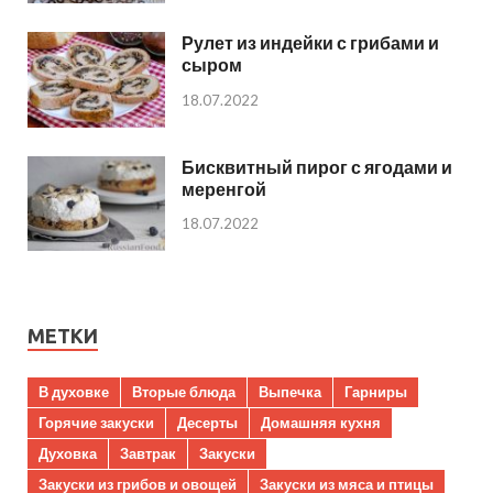
Рулет из индейки с грибами и
сыром
18.07.2022
Бисквитный пирог с ягодами и
меренгой
18.07.2022
МЕТКИ
В духовке
Вторые блюда
Выпечка
Гарниры
Горячие закуски
Десерты
Домашняя кухня
Духовка
Завтрак
Закуски
Закуски из грибов и овощей
Закуски из мяса и птицы