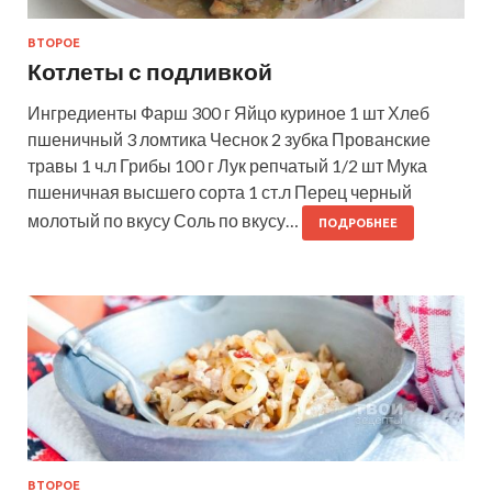
ВТОРОЕ
Котлеты с подливкой
Ингредиенты Фарш 300 г Яйцо куриное 1 шт Хлеб
пшеничный 3 ломтика Чеснок 2 зубка Прованские
травы 1 ч.л Грибы 100 г Лук репчатый 1/2 шт Мука
пшеничная высшего сорта 1 ст.л Перец черный
молотый по вкусу Соль по вкусу…
ПОДРОБНЕЕ
ВТОРОЕ