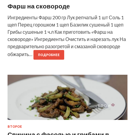
Фарш на сковороде
Ингредиенты Фарш 200 гр Лук репчатый 1 шт Соль 1
щеп Перец горошком 1 щеп Базилик сушеный 1 щеп
Грибы сушеные 1 ч.л Как приготовить «Фарш на
сковороде» Ингредиенты Очистить и нарезать лук На
предварительно разогретой и смазаной сковороде
обжарить…
ПОДРОБНЕЕ
ВТОРОЕ
Свинина с фасолью и грибами в