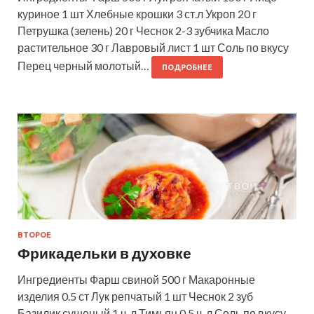
куриное 1 шт Хлебные крошки 3 ст.л Укроп 20 г
Петрушка (зелень) 20 г Чеснок 2-3 зубчика Масло
растительное 30 г Лавровый лист 1 шт Соль по вкусу
Перец черный молотый…
ПОДРОБНЕЕ
ВТОРОЕ
Фрикадельки в духовке
Ингредиенты Фарш свиной 500 г Макаронные
изделия 0.5 ст Лук репчатый 1 шт Чеснок 2 зуб
Базилик сушеный 1 ч. л Тимьян 0.5 ч. л Соль по вкусу