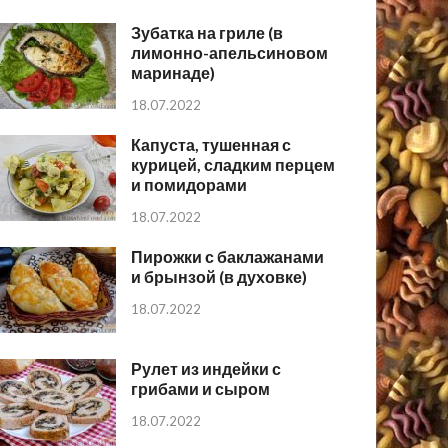
Зубатка на гриле (в
лимонно-апельсиновом
маринаде)
18.07.2022
Капуста, тушенная с
курицей, сладким перцем
и помидорами
18.07.2022
Пирожки с баклажанами
и брынзой (в духовке)
18.07.2022
Рулет из индейки с
грибами и сыром
18.07.2022