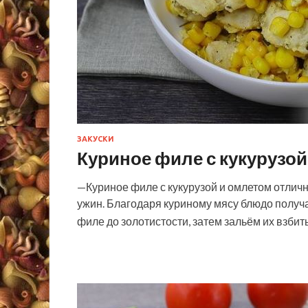
ЗАКУСКИ
Куриное филе с кукурузой
—Куриное филе с кукурузой и омлетом отлично
ужин. Благодаря куриному мясу блюдо получ
филе до золотистости, затем зальём их взби