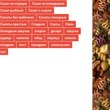
Салат из огурцов
Салат из помидоров
Салат рыбный
Салат с сыром
Салаты без майонеза
Салаты овощные
Салаты простые
Сладкое
Соусы
Ужин
Холодные закуски
второе
десерт
закуска
курица
напиток
обед
перекус
пикник
полдник
пост
праздник
свекольник
суп