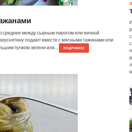
Д
лажанами
И
р
-то среднее между сырным пирогом или яичной
с
у вкуснятину подают вместе с мясными тажинами или
с
ольшим пучком зелени или…
ПОДРОБНЕЕ
п
р
л
м