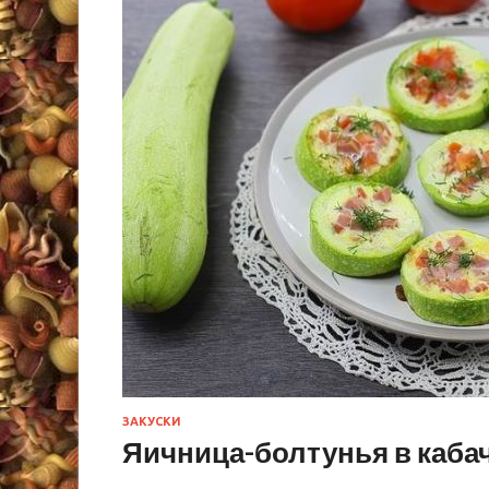
ЗАКУСКИ
Яичница-болтунья в кабач