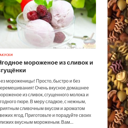
АКУСКИ
Ягодное мороженое из сливок и
сгущёнки
ез мороженицы! Просто, быстро и без
еремешивания! Очень вкусное домашнее
ороженое из сливок, сгущенного молока и
годного пюре. В меру сладкое, с нежным,
риятным сливочным вкусом и ароматом
вежих ягод. Приготовьте и порадуйте своих
лизких вкусным мороженым. Вам…