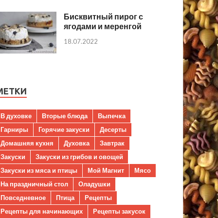
Бисквитный пирог с
ягодами и меренгой
18.07.2022
МЕТКИ
В духовке
Вторые блюда
Выпечка
Гарниры
Горячие закуски
Десерты
Домашняя кухня
Духовка
Завтрак
Закуски
Закуски из грибов и овощей
Закуски из мяса и птицы
Мой Магнит
Мясо
На праздничный стол
Оладушки
Повседневное
Птица
Рецепты
Рецепты для начинающих
Рецепты закусок