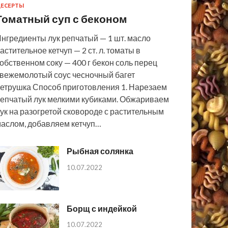
ЕСЕРТЫ
Томатный суп с беконом
нгредиенты лук репчатый — 1 шт. масло
астительное кетчуп — 2 ст. л. томаты в
обственном соку — 400 г бекон соль перец
вежемолотый соус чесночный багет
етрушка Способ приготовления 1. Нарезаем
епчатый лук мелкими кубиками. Обжариваем
ук на разогретой сковороде с растительным
аслом, добавляем кетчуп…
Рыбная солянка
10.07.2022
Борщ с индейкой
10.07.2022