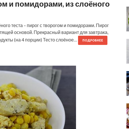
ом и помидорами, из слоёного
ного теста – пирог с творогом и помидорами. Пирог
стящей основой. Прекрасный вариант для завтрака,
дукты (на 4 порции) Тесто слоёное…
ПОДРОБНЕЕ