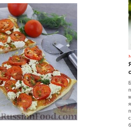
З
Б
п
м
я
п
с
б