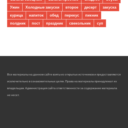
Ужин
Холодные закуски
второе
десерт
закуска
курица
напиток
обед
перекус
пикник
полдник
пост
праздник
свекольник
суп
Все материалы на данном сайте взяты из открытых источников и предоставляются
исключительно в ознакомительных целях. Права на материалы принадлежат их
владельцам. Администрация сайта ответственности за содержание материала
не несет.