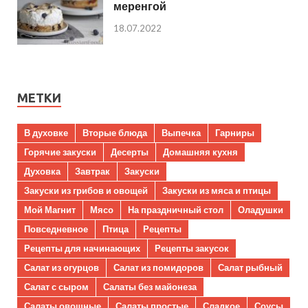
меренгой
18.07.2022
МЕТКИ
В духовке
Вторые блюда
Выпечка
Гарниры
Горячие закуски
Десерты
Домашняя кухня
Духовка
Завтрак
Закуски
Закуски из грибов и овощей
Закуски из мяса и птицы
Мой Магнит
Мясо
На праздничный стол
Оладушки
Повседневное
Птица
Рецепты
Рецепты для начинающих
Рецепты закусок
Салат из огурцов
Салат из помидоров
Салат рыбный
Салат с сыром
Салаты без майонеза
Салаты овощные
Салаты простые
Сладкое
Соусы