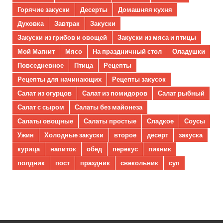
Горячие закуски
Десерты
Домашняя кухня
Духовка
Завтрак
Закуски
Закуски из грибов и овощей
Закуски из мяса и птицы
Мой Магнит
Мясо
На праздничный стол
Оладушки
Повседневное
Птица
Рецепты
Рецепты для начинающих
Рецепты закусок
Салат из огурцов
Салат из помидоров
Салат рыбный
Салат с сыром
Салаты без майонеза
Салаты овощные
Салаты простые
Сладкое
Соусы
Ужин
Холодные закуски
второе
десерт
закуска
курица
напиток
обед
перекус
пикник
полдник
пост
праздник
свекольник
суп