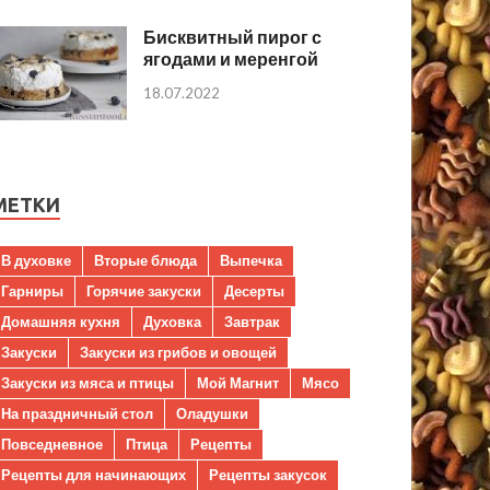
Бисквитный пирог с
ягодами и меренгой
18.07.2022
МЕТКИ
В духовке
Вторые блюда
Выпечка
Гарниры
Горячие закуски
Десерты
Домашняя кухня
Духовка
Завтрак
Закуски
Закуски из грибов и овощей
Закуски из мяса и птицы
Мой Магнит
Мясо
На праздничный стол
Оладушки
Повседневное
Птица
Рецепты
Рецепты для начинающих
Рецепты закусок