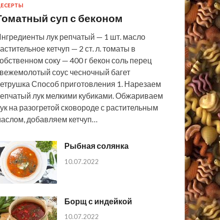
ЕСЕРТЫ
Томатный суп с беконом
нгредиенты лук репчатый — 1 шт. масло
астительное кетчуп — 2 ст. л. томаты в
обственном соку — 400 г бекон соль перец
вежемолотый соус чесночный багет
етрушка Способ приготовления 1. Нарезаем
епчатый лук мелкими кубиками. Обжариваем
ук на разогретой сковороде с растительным
аслом, добавляем кетчуп…
Рыбная солянка
10.07.2022
Борщ с индейкой
10.07.2022