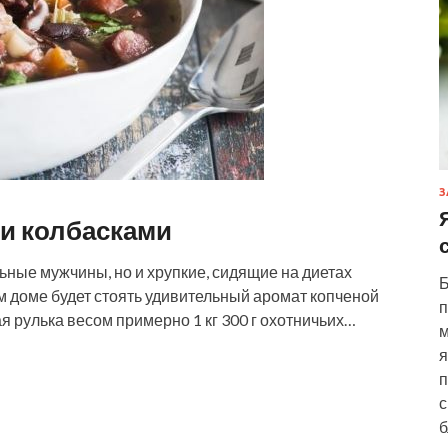
З
 и колбасками
альные мужчины, но и хрупкие, сидящие на диетах
Б
ем доме будет стоять удивительный аромат копченой
п
 рулька весом примерно 1 кг 300 г охотничьих…
м
я
п
с
б