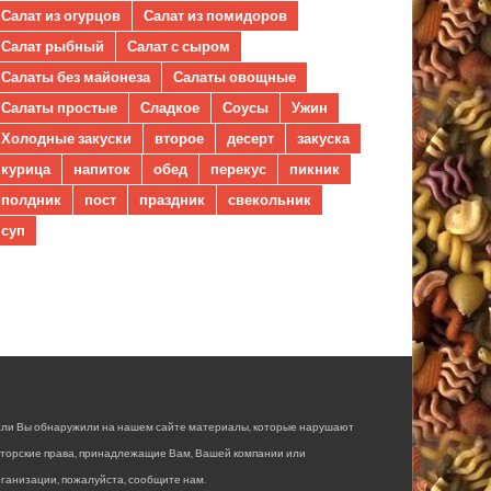
Салат из огурцов
Салат из помидоров
Салат рыбный
Салат с сыром
Салаты без майонеза
Салаты овощные
Салаты простые
Сладкое
Соусы
Ужин
Холодные закуски
второе
десерт
закуска
курица
напиток
обед
перекус
пикник
полдник
пост
праздник
свекольник
суп
сли Вы обнаружили на нашем сайте материалы, которые нарушают
вторские права, принадлежащие Вам, Вашей компании или
ганизации, пожалуйста, сообщите нам.