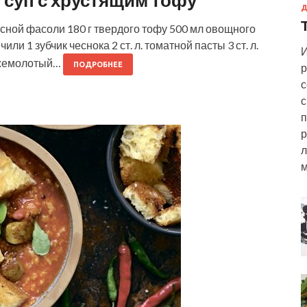
суп с хрустящим тофу
Д
ой фасоли 180 г твердого тофу 500 мл овощного
ли 1 зубчик чеснока 2 ст. л. томатной пасты 3 ст. л.
И
вежемолотый…
ПОДРОБНЕЕ
р
с
с
п
р
л
м