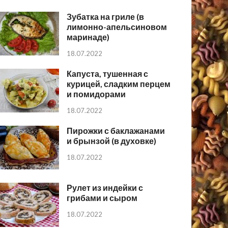
Зубатка на гриле (в
лимонно-апельсиновом
маринаде)
18.07.2022
Капуста, тушенная с
курицей, сладким перцем
и помидорами
18.07.2022
Пирожки с баклажанами
и брынзой (в духовке)
18.07.2022
Рулет из индейки с
грибами и сыром
18.07.2022