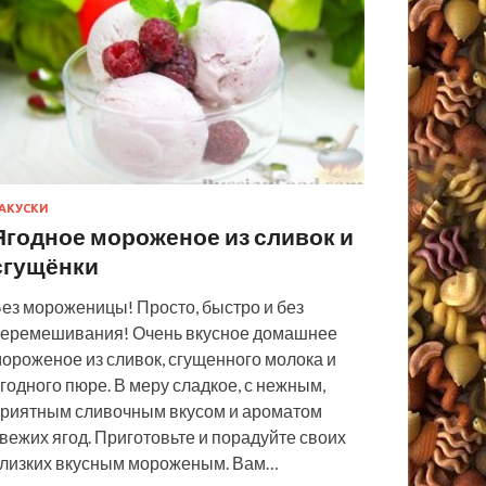
АКУСКИ
Ягодное мороженое из сливок и
сгущёнки
ез мороженицы! Просто, быстро и без
еремешивания! Очень вкусное домашнее
ороженое из сливок, сгущенного молока и
годного пюре. В меру сладкое, с нежным,
риятным сливочным вкусом и ароматом
вежих ягод. Приготовьте и порадуйте своих
лизких вкусным мороженым. Вам…