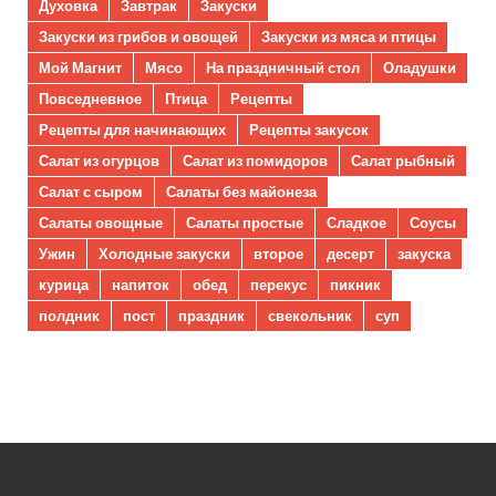
Духовка
Завтрак
Закуски
Закуски из грибов и овощей
Закуски из мяса и птицы
Мой Магнит
Мясо
На праздничный стол
Оладушки
Повседневное
Птица
Рецепты
Рецепты для начинающих
Рецепты закусок
Салат из огурцов
Салат из помидоров
Салат рыбный
Салат с сыром
Салаты без майонеза
Салаты овощные
Салаты простые
Сладкое
Соусы
Ужин
Холодные закуски
второе
десерт
закуска
курица
напиток
обед
перекус
пикник
полдник
пост
праздник
свекольник
суп