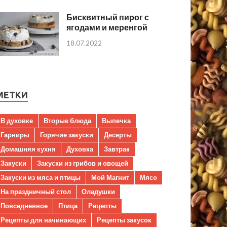
Бисквитный пирог с
ягодами и меренгой
18.07.2022
МЕТКИ
В духовке
Вторые блюда
Выпечка
Гарниры
Горячие закуски
Десерты
Домашняя кухня
Духовка
Завтрак
Закуски
Закуски из грибов и овощей
Закуски из мяса и птицы
Мой Магнит
Мясо
На праздничный стол
Оладушки
Повседневное
Птица
Рецепты
Рецепты для начинающих
Рецепты закусок