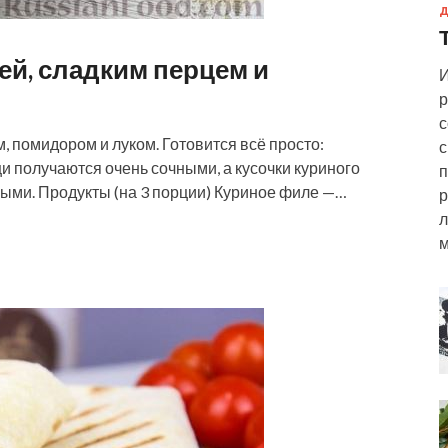
Д
цей, сладким перцем и
И
р
с
, помидором и луком. Готовится всё просто:
с
и получаются очень сочными, а кусочки куриного
п
ными. Продукты (на 3 порции) Куриное филе —…
р
л
м