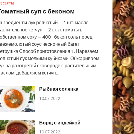
ЕСЕРТЫ
Томатный суп с беконом
нгредиенты лук репчатый — 1 шт. масло
астительное кетчуп — 2 ст. л. томаты в
обственном соку — 400 г бекон соль перец
вежемолотый соус чесночный багет
етрушка Способ приготовления 1. Нарезаем
епчатый лук мелкими кубиками. Обжариваем
ук на разогретой сковороде с растительным
аслом, добавляем кетчуп…
Рыбная солянка
10.07.2022
Борщ с индейкой
10.07.2022