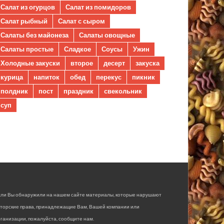
Салат из огурцов
Салат из помидоров
Салат рыбный
Салат с сыром
Салаты без майонеза
Салаты овощные
Салаты простые
Сладкое
Соусы
Ужин
Холодные закуски
второе
десерт
закуска
курица
напиток
обед
перекус
пикник
полдник
пост
праздник
свекольник
суп
сли Вы обнаружили на нашем сайте материалы, которые нарушают
вторские права, принадлежащие Вам, Вашей компании или
ганизации, пожалуйста, сообщите нам.