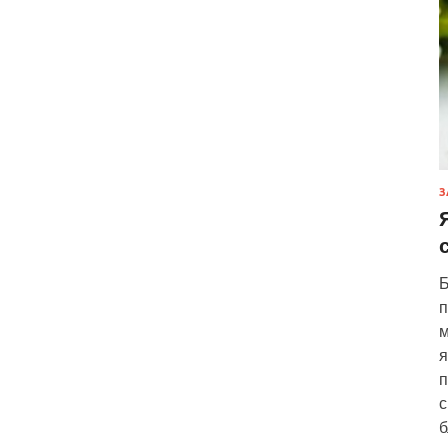
З
Б
п
м
я
п
с
б