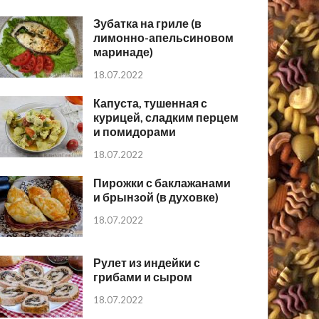
Зубатка на гриле (в
лимонно-апельсиновом
маринаде)
18.07.2022
Капуста, тушенная с
курицей, сладким перцем
и помидорами
18.07.2022
Пирожки с баклажанами
и брынзой (в духовке)
18.07.2022
Рулет из индейки с
грибами и сыром
18.07.2022