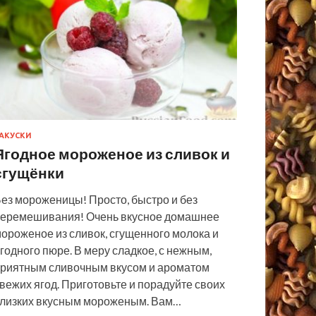
АКУСКИ
Ягодное мороженое из сливок и
сгущёнки
ез мороженицы! Просто, быстро и без
еремешивания! Очень вкусное домашнее
ороженое из сливок, сгущенного молока и
годного пюре. В меру сладкое, с нежным,
риятным сливочным вкусом и ароматом
вежих ягод. Приготовьте и порадуйте своих
лизких вкусным мороженым. Вам…