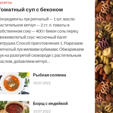
ЕСЕРТЫ
Томатный суп с беконом
нгредиенты лук репчатый — 1 шт. масло
астительное кетчуп — 2 ст. л. томаты в
обственном соку — 400 г бекон соль перец
вежемолотый соус чесночный багет
етрушка Способ приготовления 1. Нарезаем
епчатый лук мелкими кубиками. Обжариваем
ук на разогретой сковороде с растительным
аслом, добавляем кетчуп…
Рыбная солянка
10.07.2022
Борщ с индейкой
10.07.2022