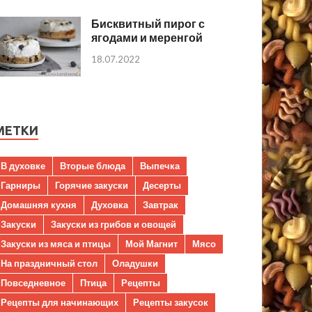
Бисквитный пирог с
ягодами и меренгой
18.07.2022
МЕТКИ
В духовке
Вторые блюда
Выпечка
Гарниры
Горячие закуски
Десерты
Домашняя кухня
Духовка
Завтрак
Закуски
Закуски из грибов и овощей
Закуски из мяса и птицы
Мой Магнит
Мясо
На праздничный стол
Оладушки
Повседневное
Птица
Рецепты
Рецепты для начинающих
Рецепты закусок