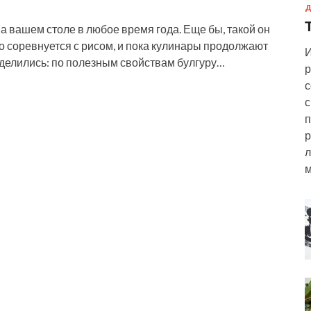
Д
а вашем столе в любое время года. Еще бы, такой он
то соревнуется с рисом, и пока кулинары продолжают
И
еделились: по полезным свойствам булгуру…
р
с
с
п
р
л
м