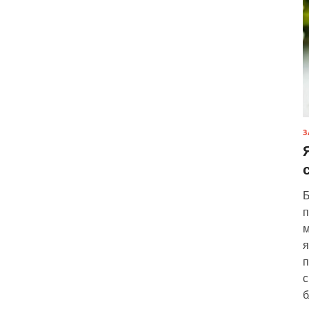
З
Б
п
м
я
п
с
б