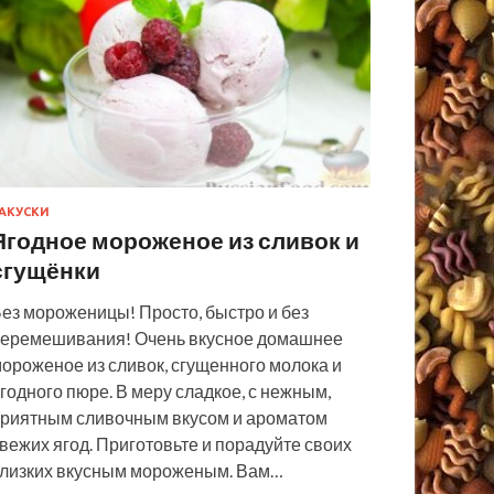
АКУСКИ
Ягодное мороженое из сливок и
сгущёнки
ез мороженицы! Просто, быстро и без
еремешивания! Очень вкусное домашнее
ороженое из сливок, сгущенного молока и
годного пюре. В меру сладкое, с нежным,
риятным сливочным вкусом и ароматом
вежих ягод. Приготовьте и порадуйте своих
лизких вкусным мороженым. Вам…