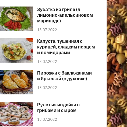
Зубатка на гриле (в
лимонно-апельсиновом
маринаде)
18.07.2022
Капуста, тушенная с
курицей, сладким перцем
и помидорами
18.07.2022
Пирожки с баклажанами
и брынзой (в духовке)
18.07.2022
Рулет из индейки с
грибами и сыром
18.07.2022