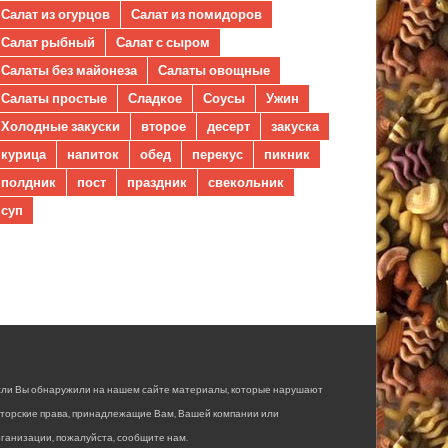
Салат из огурцов
Салат из помидоров
Салат рыбный
Салат с сыром
Салаты без майонеза
Салаты овощные
Салаты простые
Сладкое
Соусы
Ужин
Холодные закуски
второе
десерт
закуска
курица
напиток
обед
перекус
пикник
полдник
пост
праздник
свекольник
суп
сли Вы обнаружили на нашем сайте материалы, которые нарушают
вторские права, принадлежащие Вам, Вашей компании или
ганизации, пожалуйста, сообщите нам.