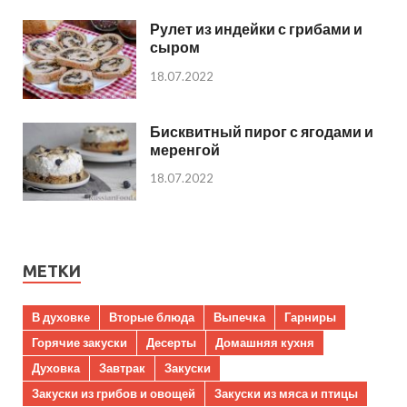
Рулет из индейки с грибами и
сыром
18.07.2022
Бисквитный пирог с ягодами и
меренгой
18.07.2022
МЕТКИ
В духовке
Вторые блюда
Выпечка
Гарниры
Горячие закуски
Десерты
Домашняя кухня
Духовка
Завтрак
Закуски
Закуски из грибов и овощей
Закуски из мяса и птицы