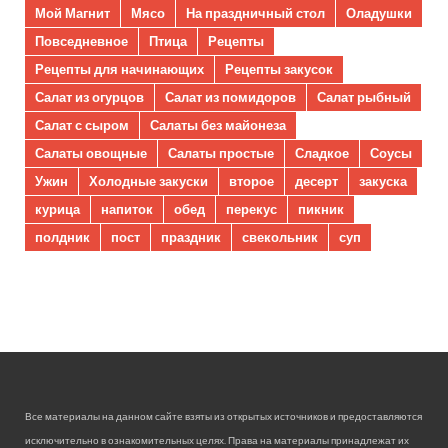
Мой Магнит
Мясо
На праздничный стол
Оладушки
Повседневное
Птица
Рецепты
Рецепты для начинающих
Рецепты закусок
Салат из огурцов
Салат из помидоров
Салат рыбный
Салат с сыром
Салаты без майонеза
Салаты овощные
Салаты простые
Сладкое
Соусы
Ужин
Холодные закуски
второе
десерт
закуска
курица
напиток
обед
перекус
пикник
полдник
пост
праздник
свекольник
суп
Все материалы на данном сайте взяты из открытых источников и предоставляются
исключительно в ознакомительных целях. Права на материалы принадлежат их