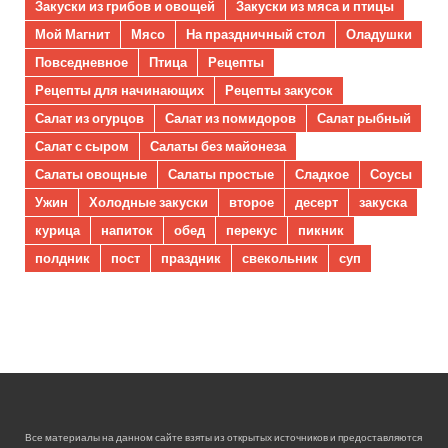
Закуски из грибов и овощей
Закуски из мяса и птицы
Мой Магнит
Мясо
На праздничный стол
Оладушки
Повседневное
Птица
Рецепты
Рецепты для начинающих
Рецепты закусок
Салат из огурцов
Салат из помидоров
Салат рыбный
Салат с сыром
Салаты без майонеза
Салаты овощные
Салаты простые
Сладкое
Соусы
Ужин
Холодные закуски
второе
десерт
закуска
курица
напиток
обед
перекус
пикник
полдник
пост
праздник
свекольник
суп
Все материалы на данном сайте взяты из открытых источников и предоставляются