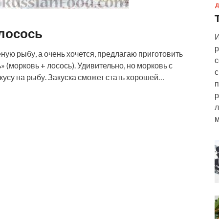
Д
 лосось
И
р
ную рыбу, а очень хочется, предлагаю приготовить
с
 (морковь + лосось). Удивительно, но морковь с
с
усу на рыбу. Закуска сможет стать хорошей…
п
р
л
м