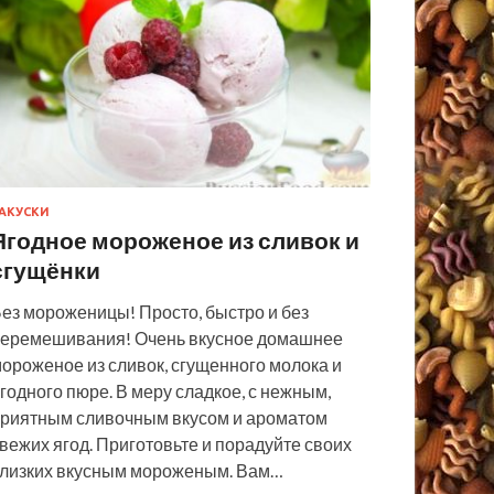
АКУСКИ
Ягодное мороженое из сливок и
сгущёнки
ез мороженицы! Просто, быстро и без
еремешивания! Очень вкусное домашнее
ороженое из сливок, сгущенного молока и
годного пюре. В меру сладкое, с нежным,
риятным сливочным вкусом и ароматом
вежих ягод. Приготовьте и порадуйте своих
лизких вкусным мороженым. Вам…