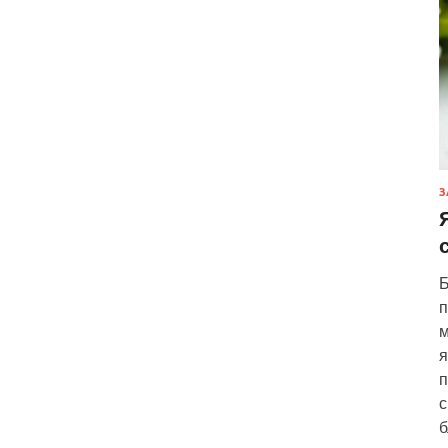
З
Б
п
м
я
п
с
б