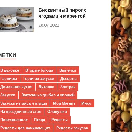
Бисквитный пирог с
ягодами и меренгой
18.07.2022
МЕТКИ
В духовке
Вторые блюда
Выпечка
Гарниры
Горячие закуски
Десерты
Домашняя кухня
Духовка
Завтрак
Закуски
Закуски из грибов и овощей
Закуски из мяса и птицы
Мой Магнит
Мясо
На праздничный стол
Оладушки
Повседневное
Птица
Рецепты
Рецепты для начинающих
Рецепты закусок