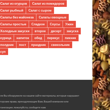
Салат из огурцов
Салат из помидоров
Салат рыбный
Салат с сыром
Салаты без майонеза
Салаты овощные
Салаты простые
Сладкое
Соусы
Ужин
Холодные закуски
второе
десерт
закуска
курица
напиток
обед
перекус
пикник
полдник
пост
праздник
свекольник
суп
сли Вы обнаружили на нашем сайте материалы, которые нарушают
вторские права, принадлежащие Вам, Вашей компании или
ганизации, пожалуйста, сообщите нам.