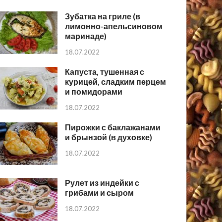
Зубатка на гриле (в
лимонно-апельсиновом
маринаде)
18.07.2022
Капуста, тушенная с
курицей, сладким перцем
и помидорами
18.07.2022
Пирожки с баклажанами
и брынзой (в духовке)
18.07.2022
Рулет из индейки с
грибами и сыром
18.07.2022