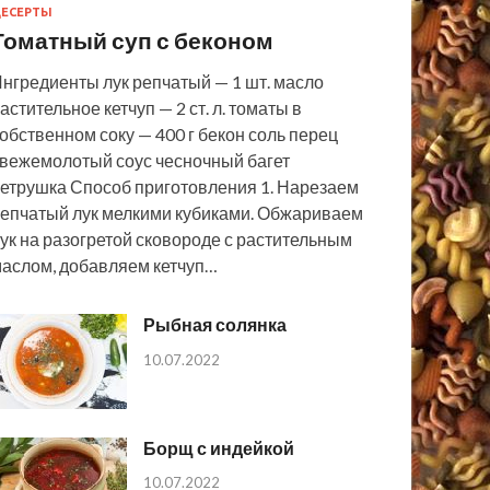
ЕСЕРТЫ
Томатный суп с беконом
нгредиенты лук репчатый — 1 шт. масло
астительное кетчуп — 2 ст. л. томаты в
обственном соку — 400 г бекон соль перец
вежемолотый соус чесночный багет
етрушка Способ приготовления 1. Нарезаем
епчатый лук мелкими кубиками. Обжариваем
ук на разогретой сковороде с растительным
аслом, добавляем кетчуп…
Рыбная солянка
10.07.2022
Борщ с индейкой
10.07.2022