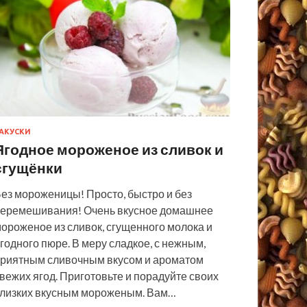
АКУСКИ
Ягодное мороженое из сливок и
сгущёнки
ез мороженицы! Просто, быстро и без
еремешивания! Очень вкусное домашнее
ороженое из сливок, сгущенного молока и
годного пюре. В меру сладкое, с нежным,
риятным сливочным вкусом и ароматом
вежих ягод. Приготовьте и порадуйте своих
лизких вкусным мороженым. Вам…