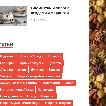
Бисквитный пирог с
ягодами и меренгой
18.07.2022
МЕТКИ
В духовке
Вторые блюда
Выпечка
Гарниры
Горячие закуски
Десерты
Домашняя кухня
Духовка
Завтрак
Закуски
Закуски из грибов и овощей
Закуски из мяса и птицы
Мой Магнит
Мясо
На праздничный стол
Оладушки
Повседневное
Птица
Рецепты
Рецепты для начинающих
Рецепты закусок