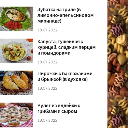
Зубатка на гриле (в
лимонно-апельсиновом
маринаде)
18.07.2022
Капуста, тушенная с
курицей, сладким перцем
и помидорами
18.07.2022
Пирожки с баклажанами
и брынзой (в духовке)
18.07.2022
Рулет из индейки с
грибами и сыром
18.07.2022