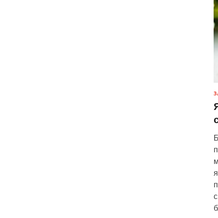
З
Б
п
м
я
п
с
б