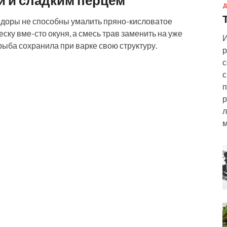
 и сладким перцем
Д
мидоры не способны умалить пряно-кисловатое
еску вме-сто окуня, а смесь трав заменить на уже
И
рыба сохранила при варке свою структуру.
р
с
с
п
р
л
м