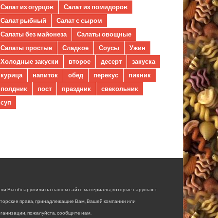
Салат из огурцов
Салат из помидоров
Салат рыбный
Салат с сыром
Салаты без майонеза
Салаты овощные
Салаты простые
Сладкое
Соусы
Ужин
Холодные закуски
второе
десерт
закуска
курица
напиток
обед
перекус
пикник
полдник
пост
праздник
свекольник
суп
сли Вы обнаружили на нашем сайте материалы, которые нарушают
вторские права, принадлежащие Вам, Вашей компании или
ганизации, пожалуйста, сообщите нам.