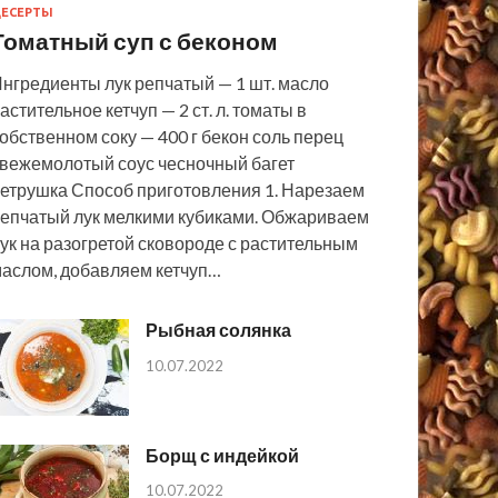
ЕСЕРТЫ
Томатный суп с беконом
нгредиенты лук репчатый — 1 шт. масло
астительное кетчуп — 2 ст. л. томаты в
обственном соку — 400 г бекон соль перец
вежемолотый соус чесночный багет
етрушка Способ приготовления 1. Нарезаем
епчатый лук мелкими кубиками. Обжариваем
ук на разогретой сковороде с растительным
аслом, добавляем кетчуп…
Рыбная солянка
10.07.2022
Борщ с индейкой
10.07.2022