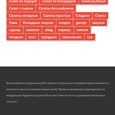
Салат из огурцов
Салат из помидоров
Салат рыбный
Салат с сыром
Салаты без майонеза
Салаты овощные
Салаты простые
Сладкое
Соусы
Ужин
Холодные закуски
второе
десерт
закуска
курица
напиток
обед
перекус
пикник
полдник
пост
праздник
свекольник
суп
Все материалы на данном сайте взяты из открытых источников и предоставляются
исключительно в ознакомительных целях. Права на материалы принадлежат их
владельцам. Администрация сайта ответственности за содержание материала
не несет.