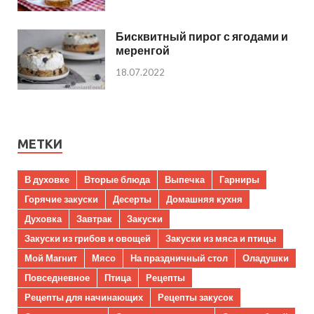
Бисквитный пирог с ягодами и
меренгой
18.07.2022
МЕТКИ
В духовке
Вторые блюда
Выпечка
Гарниры
Горячие закуски
Десерты
Домашняя кухня
Духовка
Завтрак
Закуски
Закуски из грибов и овощей
Закуски из мяса и птицы
Мой Магнит
Мясо
На праздничный стол
Оладушки
Повседневное
Птица
Рецепты
Рецепты для начинающих
Рецепты закусок