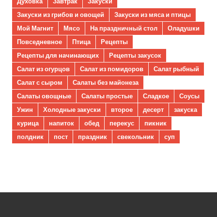
Духовка
Завтрак
Закуски
Закуски из грибов и овощей
Закуски из мяса и птицы
Мой Магнит
Мясо
На праздничный стол
Оладушки
Повседневное
Птица
Рецепты
Рецепты для начинающих
Рецепты закусок
Салат из огурцов
Салат из помидоров
Салат рыбный
Салат с сыром
Салаты без майонеза
Салаты овощные
Салаты простые
Сладкое
Соусы
Ужин
Холодные закуски
второе
десерт
закуска
курица
напиток
обед
перекус
пикник
полдник
пост
праздник
свекольник
суп