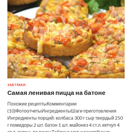
ЗАВТРАКИ
Самая ленивая пицца на батоне
Похожие рецептыКомментарии
(10)ФотоотчетыИнгредиентыШаги приготовления
Ингредиенты порций: колбаса 300 г сыр твердый 250
г помидоры 2 шт. батон 1 шт. майонез 4 ст.л. кетчуп 4
ст.л. зелень по вкусу Таблица мер и весовКухня: