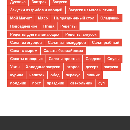
Духовка
Завтрак
Закуски
Закуски из грибов и овощей
Закуски из мяса и птицы
Мой Магнит
Мясо
На праздничный стол
Оладушки
Повседневное
Птица
Рецепты
Рецепты для начинающих
Рецепты закусок
Салат из огурцов
Салат из помидоров
Салат рыбный
Салат с сыром
Салаты без майонеза
Салаты овощные
Салаты простые
Сладкое
Соусы
Ужин
Холодные закуски
второе
десерт
закуска
курица
напиток
обед
перекус
пикник
полдник
пост
праздник
свекольник
суп