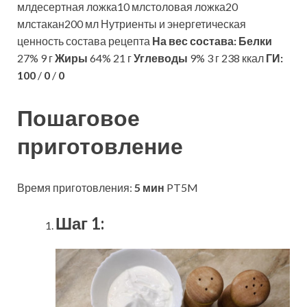
млдесертная ложка10 млстоловая ложка20
млстакан200 мл Нутриенты и энергетическая
ценность состава рецепта
На вес состава:
Белки
27% 9 г
Жиры
64% 21 г
Углеводы
9% 3 г 238 ккал
ГИ:
100
/
0
/
0
Пошаговое
приготовление
Время приготовления:
5 мин
PT5M
Шаг 1: