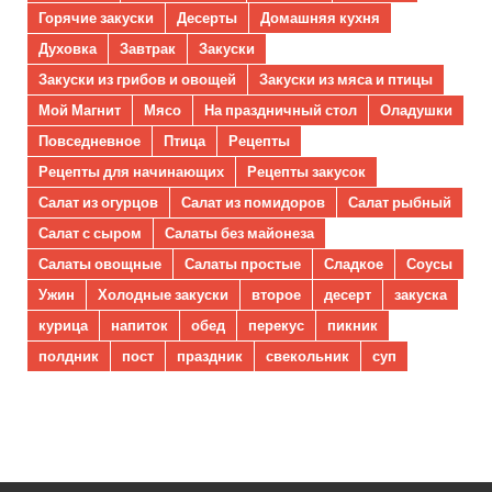
Горячие закуски
Десерты
Домашняя кухня
Духовка
Завтрак
Закуски
Закуски из грибов и овощей
Закуски из мяса и птицы
Мой Магнит
Мясо
На праздничный стол
Оладушки
Повседневное
Птица
Рецепты
Рецепты для начинающих
Рецепты закусок
Салат из огурцов
Салат из помидоров
Салат рыбный
Салат с сыром
Салаты без майонеза
Салаты овощные
Салаты простые
Сладкое
Соусы
Ужин
Холодные закуски
второе
десерт
закуска
курица
напиток
обед
перекус
пикник
полдник
пост
праздник
свекольник
суп