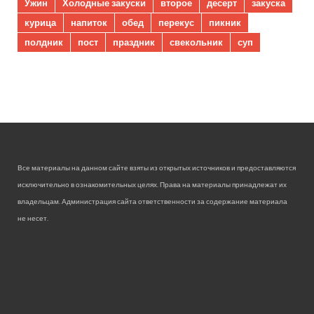
Ужин
Холодные закуски
второе
десерт
закуска
курица
напиток
обед
перекус
пикник
полдник
пост
праздник
свекольник
суп
Все материалы на данном сайте взяты из открытых источников и предоставляются
исключительно в ознакомительных целях. Права на материалы принадлежат их
владельцам. Администрация сайта ответственности за содержание материала
не несет.