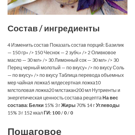
Состав / ингредиенты
4 Изменить состав Показать состав порций: Базилик
— 150 гр» /> 150 Чеснок — 2 зубч.» /> 2 Оливковое
масло — 30 мл» /> 30 Лимонный сок — 30 мл» /> 30
Перец черный молотый — по вкусу» /> по вкусу Соль
— по вкусу» /> по вкусу Таблица перевода объемных
мер чайная ложка5 млдесертная ложка10
млстоловая ложка20 млстакан200 мл Нутриенты и
энергетическая ценность состава рецепта
На вес
состава:
Белки
15% 3 г
Жиры
70% 14 г
Углеводы
15% 3 г 152 ккал
ГИ:
100
/
0
/
0
Пошаговое