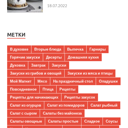
18.07.2022
МЕТКИ
В духовке
Вторые блюда
Выпечка
Гарниры
Горячие закуски
Десерты
Домашняя кухня
Духовка
Завтрак
Закуски
Закуски из грибов и овощей
Закуски из мяса и птицы
Мой Магнит
Мясо
На праздничный стол
Оладушки
Повседневное
Птица
Рецепты
Рецепты для начинающих
Рецепты закусок
Салат из огурцов
Салат из помидоров
Салат рыбный
Салат с сыром
Салаты без майонеза
Салаты овощные
Салаты простые
Сладкое
Соусы