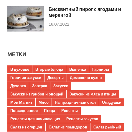
Бисквитный пирог с ягодами и
меренгой
18.07.2022
МЕТКИ
В духовке
Вторые блюда
Выпечка
Гарниры
Горячие закуски
Десерты
Домашняя кухня
Духовка
Завтрак
Закуски
Закуски из грибов и овощей
Закуски из мяса и птицы
Мой Магнит
Мясо
На праздничный стол
Оладушки
Повседневное
Птица
Рецепты
Рецепты для начинающих
Рецепты закусок
Салат из огурцов
Салат из помидоров
Салат рыбный