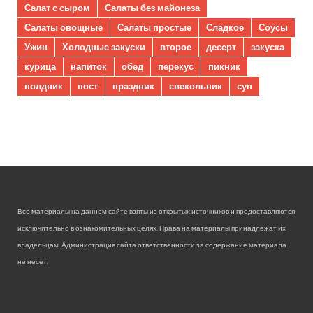
Салат с сыром
Салаты без майонеза
Салаты овощные
Салаты простые
Сладкое
Соусы
Ужин
Холодные закуски
второе
десерт
закуска
курица
напиток
обед
перекус
пикник
полдник
пост
праздник
свекольник
суп
Все материалы на данном сайте взяты из открытых источников и предоставляются
исключительно в ознакомительных целях. Права на материалы принадлежат их
владельцам. Администрация сайта ответственности за содержание материала
не несет.