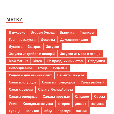
МЕТКИ
В духовке
Вторые блюда
Выпечка
Гарниры
Горячие закуски
Десерты
Домашняя кухня
Духовка
Завтрак
Закуски
Закуски из грибов и овощей
Закуски из мяса и птицы
Мой Магнит
Мясо
На праздничный стол
Оладушки
Повседневное
Птица
Рецепты
Рецепты для начинающих
Рецепты закусок
Салат из огурцов
Салат из помидоров
Салат рыбный
Салат с сыром
Салаты без майонеза
Салаты овощные
Салаты простые
Сладкое
Соусы
Ужин
Холодные закуски
второе
десерт
закуска
курица
напиток
обед
перекус
пикник