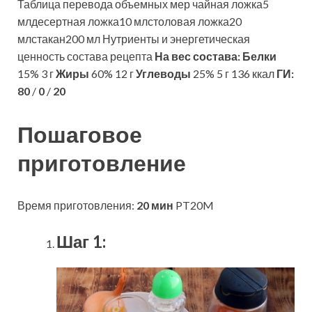
Таблица перевода объемных мер чайная ложка5
млдесертная ложка10 млстоловая ложка20
млстакан200 мл Нутриенты и энергетическая
ценность состава рецепта
На вес состава:
Белки
15% 3 г
Жиры
60% 12 г
Углеводы
25% 5 г 136 ккал
ГИ:
80
/
0
/
20
Пошаговое
приготовление
Время приготовления:
20 мин
PT20M
Шаг 1: