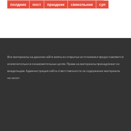
полдник
пост
праздник
свекольник
суп
Все материалы на данном сайте взяты из открытых источников и предоставляются
исключительно в ознакомительных целях. Права на материалы принадлежат их
владельцам. Администрация сайта ответственности за содержание материала
не несет.