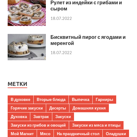
Рулет из индейки с грибами и
сыром
18.07.2022
Бисквитный пирог с ягодами и
меренгой
18.07.2022
МЕТКИ
В духовке
Вторые блюда
Выпечка
Гарниры
Горячие закуски
Десерты
Домашняя кухня
Духовка
Завтрак
Закуски
Закуски из грибов и овощей
Закуски из мяса и птицы
Мой Магнит
Мясо
На праздничный стол
Оладушки