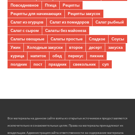
Повседневное
Птица
Рецепты
Рецепты для начинающих
Рецепты закусок
Салат из огурцов
Салат из помидоров
Салат рыбный
Салат с сыром
Салаты без майонеза
Салаты овощные
Салаты простые
Сладкое
Соусы
Ужин
Холодные закуски
второе
десерт
закуска
курица
напиток
обед
перекус
пикник
полдник
пост
праздник
свекольник
суп
Все материалы на данном сайте взяты из открытых источников и предоставляются
исключительно в ознакомительных целях. Права на материалы принадлежат их
владельцам. Администрация сайта ответственности за содержание материала