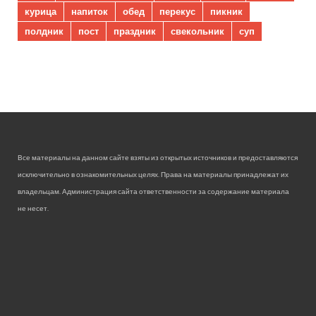
курица
напиток
обед
перекус
пикник
полдник
пост
праздник
свекольник
суп
Все материалы на данном сайте взяты из открытых источников и предоставляются
исключительно в ознакомительных целях. Права на материалы принадлежат их
владельцам. Администрация сайта ответственности за содержание материала
не несет.