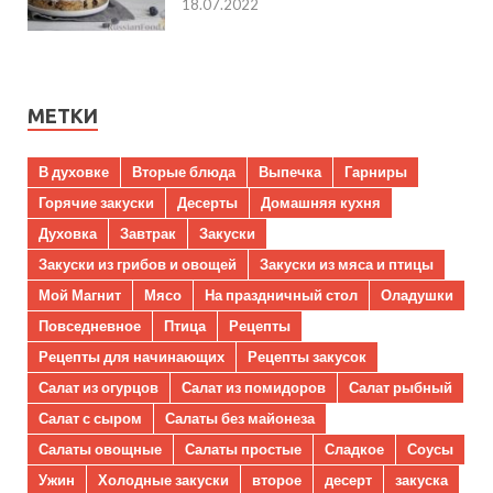
18.07.2022
МЕТКИ
В духовке
Вторые блюда
Выпечка
Гарниры
Горячие закуски
Десерты
Домашняя кухня
Духовка
Завтрак
Закуски
Закуски из грибов и овощей
Закуски из мяса и птицы
Мой Магнит
Мясо
На праздничный стол
Оладушки
Повседневное
Птица
Рецепты
Рецепты для начинающих
Рецепты закусок
Салат из огурцов
Салат из помидоров
Салат рыбный
Салат с сыром
Салаты без майонеза
Салаты овощные
Салаты простые
Сладкое
Соусы
Ужин
Холодные закуски
второе
десерт
закуска