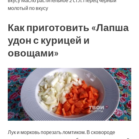
вкусу
Масло растительное
2
ст.л.
Перец черный
молотый
по вкусу
Как приготовить «Лапша
удон с курицей и
овощами»
Лук и морковь порезать ломтиком. В сковороде