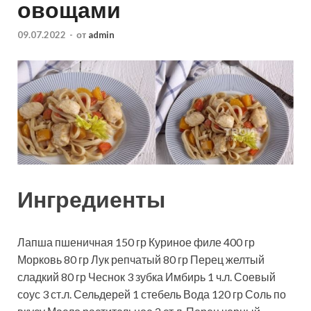
овощами
09.07.2022
-
от
admin
Ингредиенты
Лапша пшеничная
150
гр
Куриное филе
400
гр
Морковь
80
гр
Лук репчатый
80
гр
Перец желтый
сладкий
80
гр
Чеснок
3
зубка
Имбирь
1
ч.л.
Соевый
соус
3
ст.л.
Сельдерей
1
стебель
Вода
120
гр
Соль
по