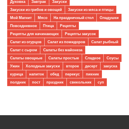
Духовка
Завтрак
Закуски
Закуски из грибов и овощей
Закуски из мяса и птицы
Мой Магнит
Мясо
На праздничный стол
Оладушки
Повседневное
Птица
Рецепты
Рецепты для начинающих
Рецепты закусок
Салат из огурцов
Салат из помидоров
Салат рыбный
Салат с сыром
Салаты без майонеза
Салаты овощные
Салаты простые
Сладкое
Соусы
Ужин
Холодные закуски
второе
десерт
закуска
курица
напиток
обед
перекус
пикник
полдник
пост
праздник
свекольник
суп