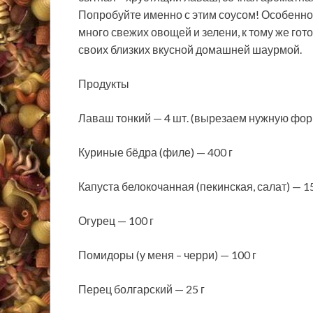
Попробуйте именно с этим соусом! Особенно 
много свежих овощей и зелени, к тому же гот
своих близких вкусной домашней шаурмой.
Продукты
Лаваш тонкий — 4 шт. (вырезаем нужную фор
Куриные бёдра (филе) — 400 г
Капуста белокочанная (пекинская, салат) — 15
Огурец — 100 г
Помидоры (у меня – черри) — 100 г
Перец болгарский — 25 г