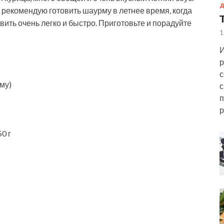
Д
рекомендую готовить шаурму в летнее время, когда
овить очень легко и быстро. Приготовьте и порадуйте
1
И
р
с
му)
с
п
р
0 г