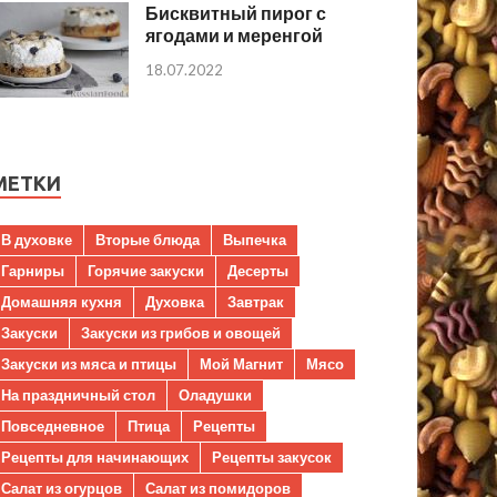
Бисквитный пирог с
ягодами и меренгой
18.07.2022
МЕТКИ
В духовке
Вторые блюда
Выпечка
Гарниры
Горячие закуски
Десерты
Домашняя кухня
Духовка
Завтрак
Закуски
Закуски из грибов и овощей
Закуски из мяса и птицы
Мой Магнит
Мясо
На праздничный стол
Оладушки
Повседневное
Птица
Рецепты
Рецепты для начинающих
Рецепты закусок
Салат из огурцов
Салат из помидоров