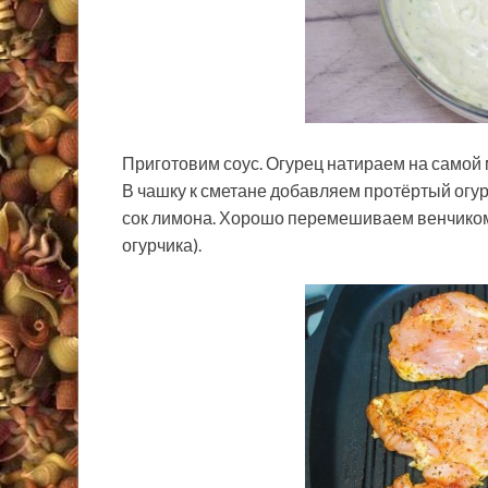
Приготовим соус. Огурец натираем на самой 
В чашку к сметане добавляем протёртый огуре
сок лимона. Хорошо перемешиваем венчиком
огурчика).