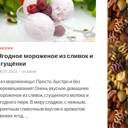
АКУСКИ
Ягодное мороженое из сливок и
сгущёнки
8.07.2022
-
от
admin
ез мороженицы! Просто, быстро и без
еремешивания! Очень вкусное домашнее
ороженое из сливок, сгущенного молока и
годного пюре. В меру сладкое, с нежным,
риятным сливочным вкусом и ароматом
вежих ягод. …