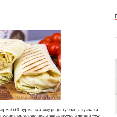
рма?).) Шаурма по этому рецепту очень вкусная и
 курица, много овощей и очень вкусный летний соус.