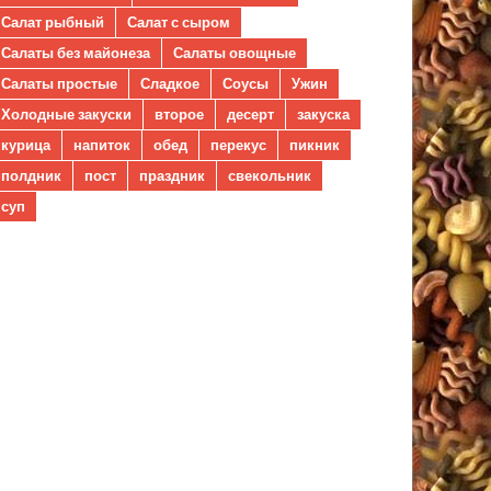
Салат рыбный
Салат с сыром
Салаты без майонеза
Салаты овощные
Салаты простые
Сладкое
Соусы
Ужин
Холодные закуски
второе
десерт
закуска
курица
напиток
обед
перекус
пикник
полдник
пост
праздник
свекольник
суп