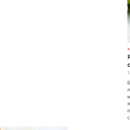
З
1
Б
п
м
я
п
с