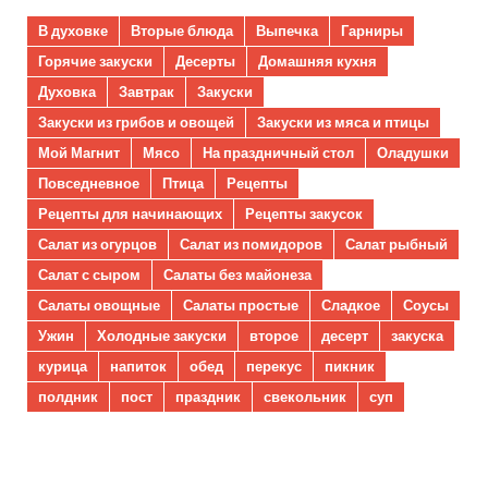
В духовке
Вторые блюда
Выпечка
Гарниры
Горячие закуски
Десерты
Домашняя кухня
Духовка
Завтрак
Закуски
Закуски из грибов и овощей
Закуски из мяса и птицы
Мой Магнит
Мясо
На праздничный стол
Оладушки
Повседневное
Птица
Рецепты
Рецепты для начинающих
Рецепты закусок
Салат из огурцов
Салат из помидоров
Салат рыбный
Салат с сыром
Салаты без майонеза
Салаты овощные
Салаты простые
Сладкое
Соусы
Ужин
Холодные закуски
второе
десерт
закуска
курица
напиток
обед
перекус
пикник
полдник
пост
праздник
свекольник
суп