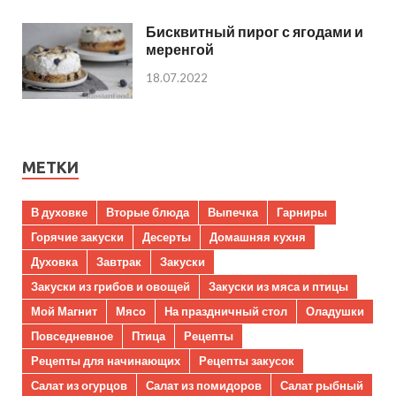
Бисквитный пирог с ягодами и
меренгой
18.07.2022
МЕТКИ
В духовке
Вторые блюда
Выпечка
Гарниры
Горячие закуски
Десерты
Домашняя кухня
Духовка
Завтрак
Закуски
Закуски из грибов и овощей
Закуски из мяса и птицы
Мой Магнит
Мясо
На праздничный стол
Оладушки
Повседневное
Птица
Рецепты
Рецепты для начинающих
Рецепты закусок
Салат из огурцов
Салат из помидоров
Салат рыбный