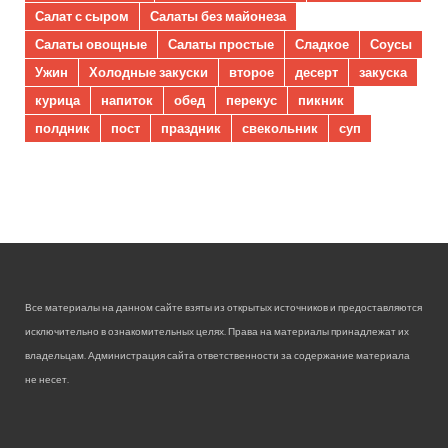
Салат с сыром
Салаты без майонеза
Салаты овощные
Салаты простые
Сладкое
Соусы
Ужин
Холодные закуски
второе
десерт
закуска
курица
напиток
обед
перекус
пикник
полдник
пост
праздник
свекольник
суп
Все материалы на данном сайте взяты из открытых источников и предоставляются
исключительно в ознакомительных целях. Права на материалы принадлежат их
владельцам. Администрация сайта ответственности за содержание материала
не несет.