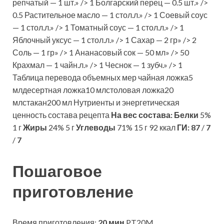
репчатый — 1 шт.» /> 1 Болгарский перец — 0.5 шт.» />
0.5 Растительное масло — 1 стол.л.» /> 1 Соевый соус
— 1 стол.л.» /> 1 Томатный соус — 1 стол.л.» /> 1
Яблочный уксус — 1 стол.л.» /> 1 Сахар — 2 гр» /> 2
Соль — 1 гр» /> 1 Ананасовый сок — 50 мл» /> 50
Крахмал — 1 чайн.л.» /> 1 Чеснок — 1 зубч.» /> 1
Таблица перевода объемных мер чайная ложка5
млдесертная ложка10 млстоловая ложка20
млстакан200 мл Нутриенты и энергетическая
ценность состава рецепта
На вес состава:
Белки
5%
1 г
Жиры
24% 5 г
Углеводы
71% 15 г 92 ккал
ГИ:
87
/
7
/
7
Пошаговое
приготовление
Время приготовления:
20 мин
PT20M