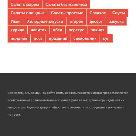
Салат с сыром
Салаты без майонеза
Салаты овощные
Салаты простые
Сладкое
Соусы
Ужин
Холодные закуски
второе
десерт
закуска
курица
напиток
обед
перекус
пикник
полдник
пост
праздник
свекольник
суп
Все материалы на данном сайте взяты из открытых источников и предоставляются
исключительно в ознакомительных целях. Права на материалы принадлежат их
владельцам. Администрация сайта ответственности за содержание материала
не несет.