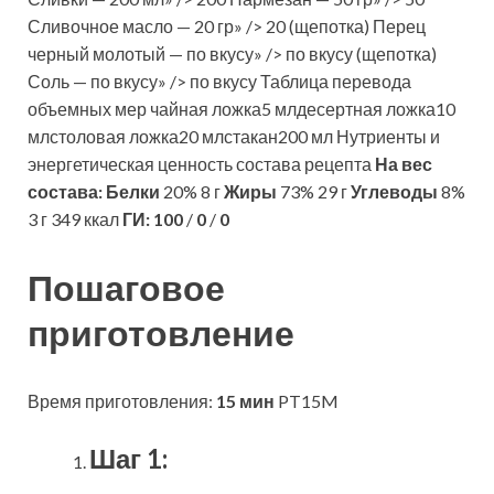
Сливочное масло — 20 гр» /> 20 (щепотка) Перец
черный молотый — по вкусу» /> по вкусу (щепотка)
Соль — по вкусу» /> по вкусу Таблица перевода
объемных мер чайная ложка5 млдесертная ложка10
млстоловая ложка20 млстакан200 мл Нутриенты и
энергетическая ценность состава рецепта
На вес
состава:
Белки
20% 8 г
Жиры
73% 29 г
Углеводы
8%
3 г 349 ккал
ГИ:
100
/
0
/
0
Пошаговое
приготовление
Время приготовления:
15 мин
PT15M
Шаг 1: