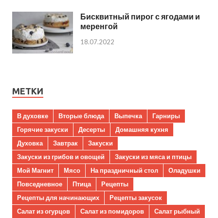
Бисквитный пирог с ягодами и
меренгой
18.07.2022
МЕТКИ
В духовке
Вторые блюда
Выпечка
Гарниры
Горячие закуски
Десерты
Домашняя кухня
Духовка
Завтрак
Закуски
Закуски из грибов и овощей
Закуски из мяса и птицы
Мой Магнит
Мясо
На праздничный стол
Оладушки
Повседневное
Птица
Рецепты
Рецепты для начинающих
Рецепты закусок
Салат из огурцов
Салат из помидоров
Салат рыбный