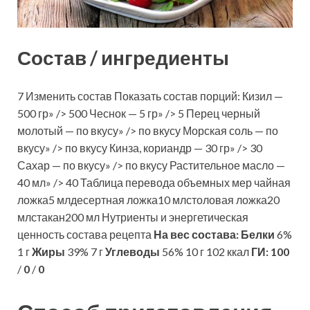
Состав / ингредиенты
7 Изменить состав Показать состав порций: Кизил —
500 гр» /> 500 Чеснок — 5 гр» /> 5 Перец черный
молотый — по вкусу» /> по вкусу Морская соль — по
вкусу» /> по вкусу Кинза, кориандр — 30 гр» /> 30
Сахар — по вкусу» /> по вкусу Растительное масло —
40 мл» /> 40 Таблица перевода объемных мер чайная
ложка5 млдесертная ложка10 млстоловая ложка20
млстакан200 мл Нутриенты и энергетическая
ценность состава рецепта
На вес состава:
Белки
6%
1 г
Жиры
39% 7 г
Углеводы
56% 10 г 102 ккал
ГИ:
100
/
0
/
0