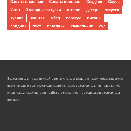
Салаты овощные
Салаты простые
Сладкое
Соусы
Ужин
Холодные закуски
второе
десерт
закуска
курица
напиток
обед
перекус
пикник
полдник
пост
праздник
свекольник
суп
Все материалы на данном сайте взяты из открытых источников и предоставляются
исключительно в ознакомительных целях. Права на материалы принадлежат их
владельцам. Администрация сайта ответственности за содержание материала
не несет.