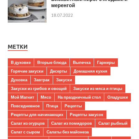
меренгой
18.07.2022
МЕТКИ
В духовке
Вторые блюда
Выпечка
Гарниры
Горячие закуски
Десерты
Домашняя кухня
Духовка
Завтрак
Закуски
Закуски из грибов и овощей
Закуски из мяса и птицы
Мой Магнит
Мясо
На праздничный стол
Оладушки
Повседневное
Птица
Рецепты
Рецепты для начинающих
Рецепты закусок
Салат из огурцов
Салат из помидоров
Салат рыбный
Салат с сыром
Салаты без майонеза