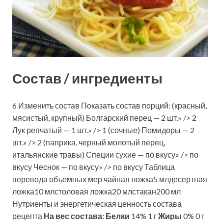
Состав / ингредиенты
6 Изменить состав Показать состав порций: (красный,
мясистый, крупный) Болгарский перец — 2 шт.» /> 2
Лук репчатый — 1 шт.» /> 1 (сочные) Помидоры — 2
шт.» /> 2 (паприка, черный молотый перец,
итальянские травы) Специи сухие — по вкусу» /> по
вкусу Чеснок — по вкусу» /> по вкусу Таблица
перевода объемных мер чайная ложка5 млдесертная
ложка10 млстоловая ложка20 млстакан200 мл
Нутриенты и энергетическая ценность состава
рецепта
На вес состава:
Белки
14% 1 г
Жиры
0% 0 г