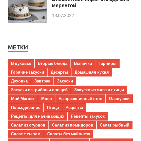
меренгой
18.07.2022
МЕТКИ
В духовке
Вторые блюда
Выпечка
Гарниры
Горячие закуски
Десерты
Домашняя кухня
Духовка
Завтрак
Закуски
Закуски из грибов и овощей
Закуски из мяса и птицы
Мой Магнит
Мясо
На праздничный стол
Оладушки
Повседневное
Птица
Рецепты
Рецепты для начинающих
Рецепты закусок
Салат из огурцов
Салат из помидоров
Салат рыбный
Салат с сыром
Салаты без майонеза