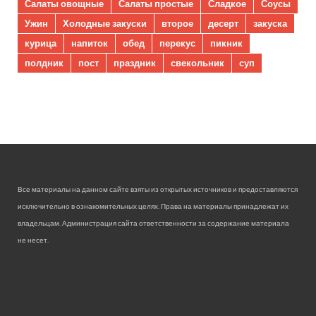
Салаты овощные
Салаты простые
Сладкое
Соусы
Ужин
Холодные закуски
второе
десерт
закуска
курица
напиток
обед
перекус
пикник
полдник
пост
праздник
свекольник
суп
Все материалы на данном сайте взяты из открытых источников и предоставляются
исключительно в ознакомительных целях. Права на материалы принадлежат их
владельцам. Администрация сайта ответственности за содержание материала
не несет.