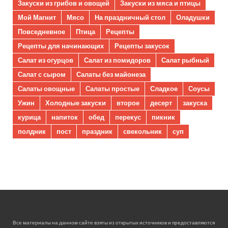
Закуски из грибов и овощей
Закуски из мяса и птицы
Мой Магнит
Мясо
На праздничный стол
Оладушки
Повседневное
Птица
Рецепты
Рецепты для начинающих
Рецепты закусок
Салат из огурцов
Салат из помидоров
Салат рыбный
Салат с сыром
Салаты без майонеза
Салаты овощные
Салаты простые
Сладкое
Соусы
Ужин
Холодные закуски
второе
десерт
закуска
курица
напиток
обед
перекус
пикник
полдник
пост
праздник
свекольник
суп
Все материалы на данном сайте взяты из открытых источников и предоставляются