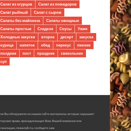
Салат из огурцов
Салат из помидоров
Салат рыбный
Салат с сыром
Салаты без майонеза
Салаты овощные
Салаты простые
Сладкое
Соусы
Ужин
Холодные закуски
второе
десерт
закуска
курица
напиток
обед
перекус
пикник
полдник
пост
праздник
свекольник
суп
сли Вы обнаружили на нашем сайте материалы, которые нарушают
вторские права, принадлежащие Вам, Вашей компании или
ганизации, пожалуйста, сообщите нам.