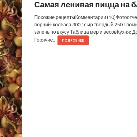
Самая ленивая пицца на б
Похожие рецептыКомментарии (10)Фотоотч
порций: колбаса 300 г сыр твердый 250 г помидо
зелень по вкусу Таблица мер и весовКухня:
Горячие…
ПОДРОБНЕЕ