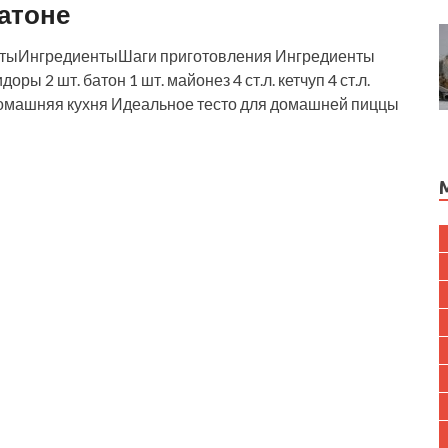
атоне
етыИнгредиентыШаги приготовления Ингредиенты
ры 2 шт. батон 1 шт. майонез 4 ст.л. кетчуп 4 ст.л.
 Домашняя кухня Идеальное тесто для домашней пиццы