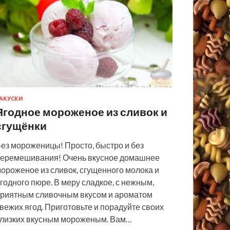
АКУСКИ
Ягодное мороженое из сливок и
сгущёнки
ез мороженицы! Просто, быстро и без
еремешивания! Очень вкусное домашнее
ороженое из сливок, сгущенного молока и
годного пюре. В меру сладкое, с нежным,
риятным сливочным вкусом и ароматом
вежих ягод. Приготовьте и порадуйте своих
лизких вкусным мороженым. Вам…