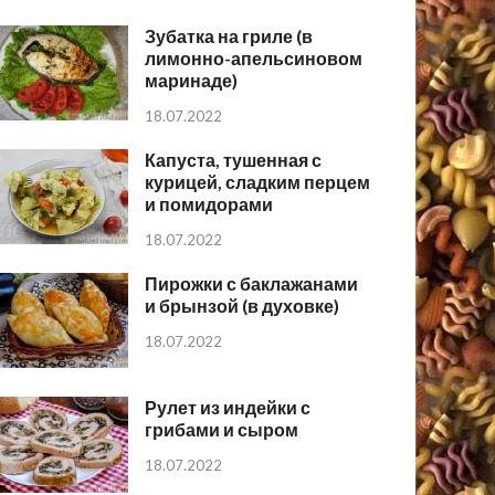
Зубатка на гриле (в
лимонно-апельсиновом
маринаде)
18.07.2022
Капуста, тушенная с
курицей, сладким перцем
и помидорами
18.07.2022
Пирожки с баклажанами
и брынзой (в духовке)
18.07.2022
Рулет из индейки с
грибами и сыром
18.07.2022