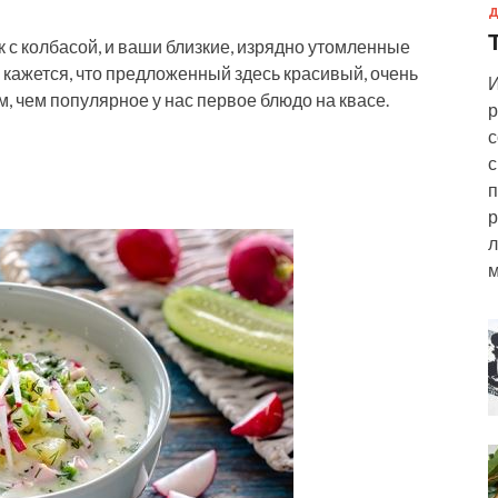
Д
к с колбасой, и ваши близкие, изрядно утомленные
 кажется, что предложенный здесь красивый, очень
И
, чем популярное у нас первое блюдо на квасе.
р
с
с
п
р
л
м