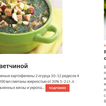
З
 ветчиной
Б
п
еные картофелины 2 огурца 10–12 редисок 4
м
200 мл сметаны жирностью от 20% 1–2 ст. л.
я
льченных кинзы и укропа…
ПОДРОБНЕЕ
п
с
б