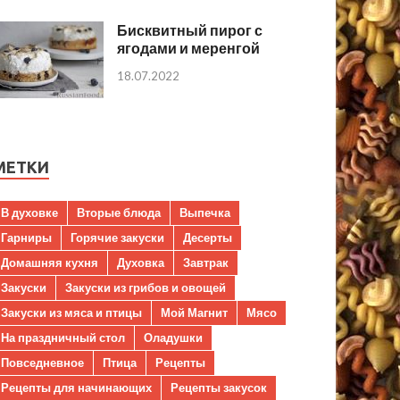
Бисквитный пирог с
ягодами и меренгой
18.07.2022
МЕТКИ
В духовке
Вторые блюда
Выпечка
Гарниры
Горячие закуски
Десерты
Домашняя кухня
Духовка
Завтрак
Закуски
Закуски из грибов и овощей
Закуски из мяса и птицы
Мой Магнит
Мясо
На праздничный стол
Оладушки
Повседневное
Птица
Рецепты
Рецепты для начинающих
Рецепты закусок