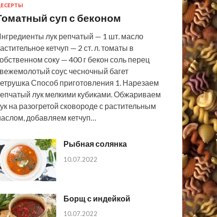
ЕСЕРТЫ
Томатный суп с беконом
нгредиенты лук репчатый — 1 шт. масло
астительное кетчуп — 2 ст. л. томаты в
обственном соку — 400 г бекон соль перец
вежемолотый соус чесночный багет
етрушка Способ приготовления 1. Нарезаем
епчатый лук мелкими кубиками. Обжариваем
ук на разогретой сковороде с растительным
аслом, добавляем кетчуп…
Рыбная солянка
10.07.2022
Борщ с индейкой
10.07.2022