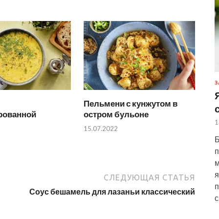
З
Пельмени с кунжутом в
рованной
остром бульоне
1
15.07.2022
Б
п
м
я
СЛЕДУЮЩАЯ СТАТЬЯ
п
Соус бешамель для лазаньи классический
с