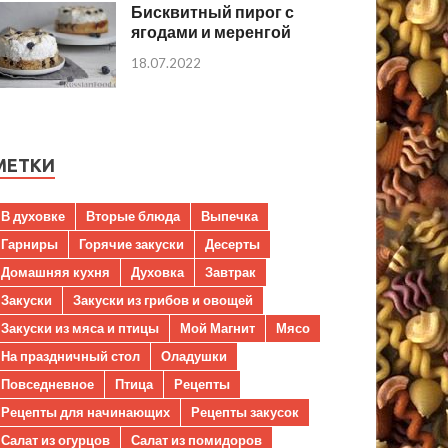
Бисквитный пирог с
ягодами и меренгой
18.07.2022
МЕТКИ
В духовке
Вторые блюда
Выпечка
Гарниры
Горячие закуски
Десерты
Домашняя кухня
Духовка
Завтрак
Закуски
Закуски из грибов и овощей
Закуски из мяса и птицы
Мой Магнит
Мясо
На праздничный стол
Оладушки
Повседневное
Птица
Рецепты
Рецепты для начинающих
Рецепты закусок
Салат из огурцов
Салат из помидоров