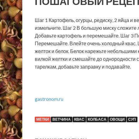
ПОШАГОВЫЙ РЕЦЕП
Шаг 1 Картофель, огурцы, редиску, 2 яйца и
измельчите. Шаг 2 В большую миску сложите л
Добавьте картофель и перемешайте. Шаг 3 По
Перемешайте. Влейте очень холодный квас. 
желток и белок. Белок нарежьте небольшими 
вилкой желтки и смешайте до однородности с
тарелкам, добавьте заправку и подавайте.
gastronom.ru
МЕТКИ
ВЕТЧИНА
КВАС
КОЛБАСА
ОВОЩИ
СУП