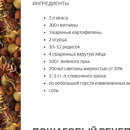
ИНГРЕДИЕНТЫ
1 л кваса
300 г ветчины
3 вареные картофелины
2 огурца
10–12 редисок
4 сваренных вкрутую яйца
100 г зеленого лука
200 мл сметаны жирностью от 20%
1–2 ст. л. сливочного хрена
по небольшой горсти измельченных к
соль