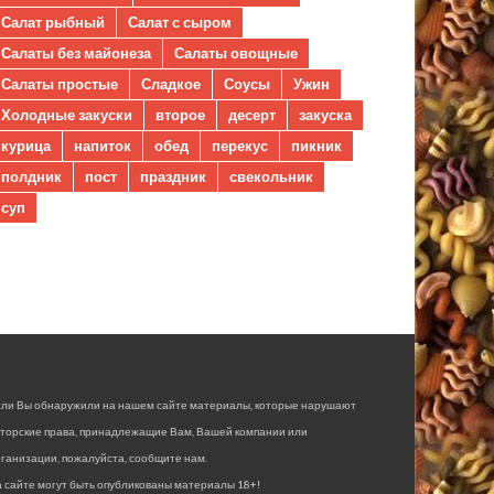
Салат рыбный
Салат с сыром
Салаты без майонеза
Салаты овощные
Салаты простые
Сладкое
Соусы
Ужин
Холодные закуски
второе
десерт
закуска
курица
напиток
обед
перекус
пикник
полдник
пост
праздник
свекольник
суп
сли Вы обнаружили на нашем сайте материалы, которые нарушают
вторские права, принадлежащие Вам, Вашей компании или
ганизации, пожалуйста, сообщите нам.
 сайте могут быть опубликованы материалы 18+!