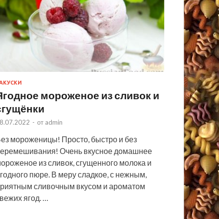
АКУСКИ
Ягодное мороженое из сливок и
сгущёнки
8.07.2022
-
от
admin
ез мороженицы! Просто, быстро и без
еремешивания! Очень вкусное домашнее
ороженое из сливок, сгущенного молока и
годного пюре. В меру сладкое, с нежным,
риятным сливочным вкусом и ароматом
вежих ягод. …