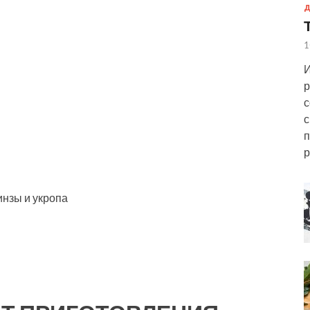
Д
1
И
р
с
с
п
р
инзы и укропа