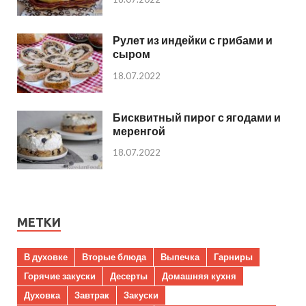
Рулет из индейки с грибами и
сыром
18.07.2022
Бисквитный пирог с ягодами и
меренгой
18.07.2022
МЕТКИ
В духовке
Вторые блюда
Выпечка
Гарниры
Горячие закуски
Десерты
Домашняя кухня
Духовка
Завтрак
Закуски