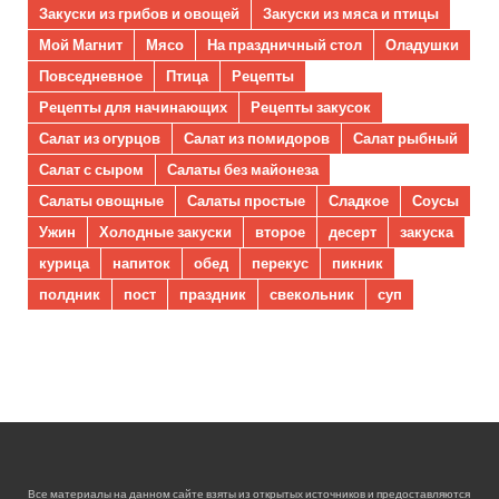
Закуски из грибов и овощей
Закуски из мяса и птицы
Мой Магнит
Мясо
На праздничный стол
Оладушки
Повседневное
Птица
Рецепты
Рецепты для начинающих
Рецепты закусок
Салат из огурцов
Салат из помидоров
Салат рыбный
Салат с сыром
Салаты без майонеза
Салаты овощные
Салаты простые
Сладкое
Соусы
Ужин
Холодные закуски
второе
десерт
закуска
курица
напиток
обед
перекус
пикник
полдник
пост
праздник
свекольник
суп
Все материалы на данном сайте взяты из открытых источников и предоставляются